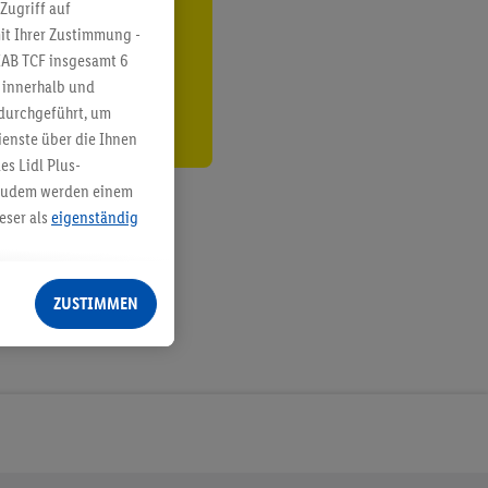
ren³²ᵃ
Zugriff auf
it Ihrer Zustimmung -
den
IAB TCF insgesamt
6
g innerhalb und
 durchgeführt, um
enste über die Ihnen
s Lidl Plus-
. Zudem werden einem
eser als
eigenständig
eren Diensten
Lidl-Dienste, Ihr
ZUSTIMMEN
echt - sowie Ihre
ch dem Speichern von
sogenannten
 zur Leistungs-/
ur technischen
n Ihr bestehendes Lidl