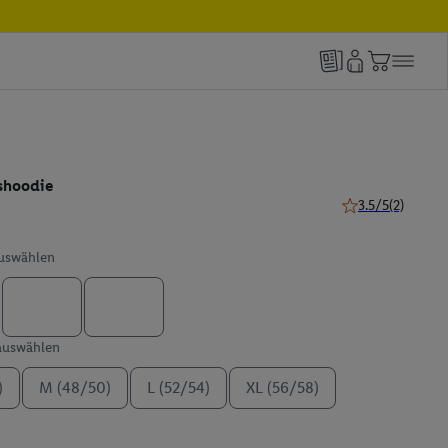
shoodie
3.5/5
(2)
3.5 von 5 Sternen
auswählen
 auswählen
)
M (48/50)
L (52/54)
XL (56/58)