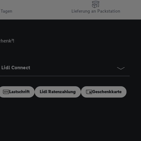
n gemeinsamer
 Tagen
Lieferung an Packstation
zielle Online-Kennung
Kennung verwenden
ung auszuspielen.
 umgewandelte E-Mail-
chenk⁷!
 Utiq-Technologie in
 Sie verfügbar ist.
dresse und einer
Lidl Connect
en diese Kennung
nsten zu erfassen.
 von Dritten betrieben
Lastschrift
Lidl Ratenzahlung
Geschenkkarte
gung speziell zur
ung generell zu
en“/„Nutzung der
inwilligung (nur für
von Utiq
.
ch einen Klick auf
ndung sämtlicher