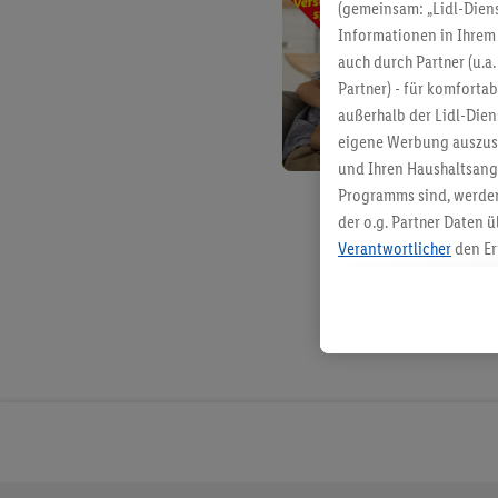
(gemeinsam: „Lidl-Diens
Informationen in Ihrem 
auch durch Partner (u.a
Partner) - für komforta
außerhalb der Lidl-Die
eigene Werbung auszust
und Ihren Haushaltsang
Programms sind, werden
der o.g. Partner Daten ü
Verantwortlicher
den Er
Die Erstellung personal
angereicherten Profilen
Kaufverhalten in den Li
genauen Standortdaten)
und/ oder dem Zugriff 
Segmenten). Im Zusamme
Erfolgsmessung der Wer
Sicherung und Optimie
Sofern Sie hier Ihre Zus