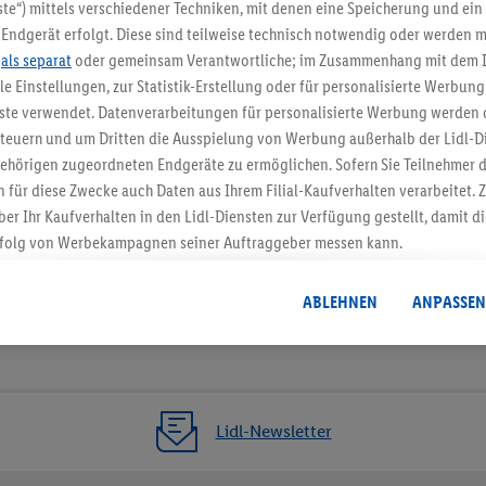
5.95 € Versand spa
te“) mittels verschiedener Techniken, mit denen eine Speicherung und ein 
Endgerät erfolgt. Diese sind teilweise technisch notwendig oder werden m
Jetzt zum Newsletter anmel
.
als separat
oder gemeinsam Verantwortliche; im Zusammenhang mit dem 
ble Einstellungen, zur Statistik-Erstellung oder für personalisierte Werbun
Gutschein sichern!
nste verwendet. Datenverarbeitungen für personalisierte Werbung werden
euern und um Dritten die Ausspielung von Werbung außerhalb der Lidl-Di
ehörigen zugeordneten Endgeräte zu ermöglichen. Sofern Sie Teilnehmer de
 für diese Zwecke auch Daten aus Ihrem Filial-Kaufverhalten verarbeitet
ber Ihr Kaufverhalten in den Lidl-Diensten zur Verfügung gestellt, damit di
folg von Werbekampagnen seiner Auftraggeber messen kann.
isierter Werbung basiert auf der Generierung von auch mit Daten von and
. Dies umfasst die Zusammenführung von Daten (z.B. über Ihre Nutzung der 
ABLEHNEN
ANPASSEN
dl-Diensten, Informationen aus Ihrem Kundenkonto - z.B. Alter oder Geschl
 auch über verschiedene Endgeräte und Lidl-Dienste hinweg einschließli
auf Informationen auf Ihren Endgeräten zur Erstellung von Zielgruppen (
nhang mit dem Ausspielen dieser Werbung erfolgen Verarbeitungen auch
bung, zur Zielgruppenforschung, zur Entwicklung von Angeboten sowie z
Lidl-Newsletter
rung dieser Werbeausspielungen.
timmung dazu erteilen und danach ein Lidl Plus-Konto erstellen bzw. sich i