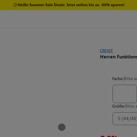
Heiße Summer Sale Deals: Jetzt online bis zu -66% sparen!
CRIVIT
Herren Funktion
Farbe:
Bitte 
Größe:
Bitte
S (44/46