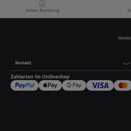
Plus-Konto einloggen, 
Sichere Bestellung
K
Verantwortlichkeit mit
zu erstellen (die sogen
können, um Sie in von 
Hierzu wird von uns un
Melde 
Adresse in gemeinsamer 
Zudem erlauben Sie uns,
den Lidl-Diensten einzus
Wenn das der Fall ist, g
Kontakt
Kundenkonto-Referenz, 
verwenden, um Sie wied
Zahlarten im Onlineshop
Insbesondere können Sie
werden, damit wir Ihnen
Nutzung der Utiq-Techno
widerrufen - jederzeit 
Telekommunikations-basi
die Lidl-Dienste) wider
Durch einen Klick auf „
„Zustimmen“ stimmen Si