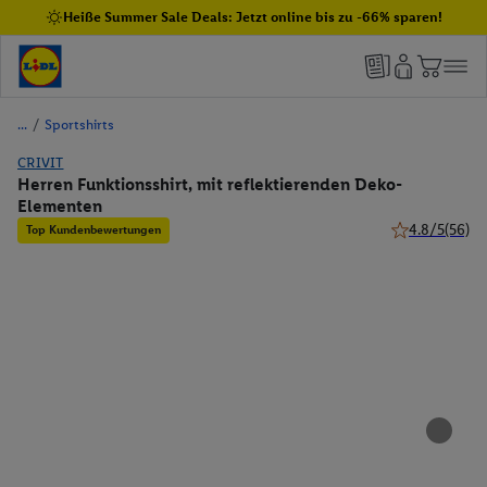
Heiße Summer Sale Deals: Jetzt online bis zu -66% sparen!
/
Sportshirts
CRIVIT
Herren Funktionsshirt, mit reflektierenden Deko-
Elementen
4.8/5
(56)
Top Kundenbewertungen
4.8 von 5 Ster