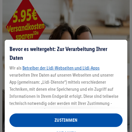
Bevor es weitergeht: Zur Verarbeitung Ihrer
Daten
Wir als
Betreiber der Lidl-Webseiten und Lidl-Apps
verarbeiten Ihre Daten auf unseren Webseiten und unserer
App (gemeinsam: „Lidl-Dienste“) mittels verschiedener
Techniken, mit denen eine Speicherung und ein Zugriff auf
Informationen in Ihrem Endgerät erfolgt. Diese sind teilweise
technisch notwendig oder werden mit Ihrer Zustimmung -
auch durch Partner (u.a.
als separat
oder gemeinsam
Verantwortliche; im Zusammenhang mit dem IAB TCF
ZUSTIMMEN
insgesamt
6
Partner) - für komfortable Einstellungen, zur
Statistik-Erstellung oder für personalisierte Werbung