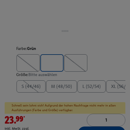
Farbe:
Grün
Größe:
Bitte auswählen
S (44/46)
M (48/50)
L (52/54)
XL (56/5
Schnell sein lohnt sich! Aufgrund der hohen Nachfrage nicht mehr in allen
Ausführungen (Farbe und Größe) verfügbar.
23.99*
inkl. MwSt. zzgl.