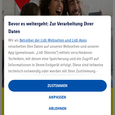
Bevor es weitergeht: Zur Verarbeitung Ihrer
Daten
Wir als
Betreiber der Lidl-Webseiten und Lidl-Apps
verarbeiten Ihre Daten auf unseren Webseiten und unserer
App (gemeinsam: „Lidl-Dienste“) mittels verschiedener
Techniken, mit denen eine Speicherung und ein Zugriff auf
Informationen in Ihrem Endgerät erfolgt. Diese sind teilweise
technisch notwendig oder werden mit Ihrer Zustimmung -
auch durch Partner (u.a.
als separat
oder gemeinsam
Verantwortliche; im Zusammenhang mit dem IAB TCF
ZUSTIMMEN
insgesamt
6
Partner) - für komfortable Einstellungen, zur
5.95 € Versand sparen³²ᵃ
Statistik-Erstellung oder für personalisierte Werbung
ANPASSEN
innerhalb und außerhalb der Lidl-Dienste verwendet.
Jetzt zum Newsletter anmelden
Datenverarbeitungen für personalisierte Werbung werden
ABLEHNEN
durchgeführt, um eigene Werbung auszusteuern und um