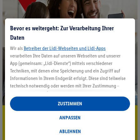
Bevor es weitergeht: Zur Verarbeitung Ihrer
Daten
Wir als
Betreiber der Lidl-Webseiten und Lidl-Apps
verarbeiten Ihre Daten auf unseren Webseiten und unserer
App (gemeinsam: „Lidl-Dienste“) mittels verschiedener
Techniken, mit denen eine Speicherung und ein Zugriff auf
Informationen in Ihrem Endgerät erfolgt. Diese sind teilweise
technisch notwendig oder werden mit Ihrer Zustimmung -
auch durch Partner (u.a.
als separat
oder gemeinsam
Verantwortliche; im Zusammenhang mit dem IAB TCF
ZUSTIMMEN
insgesamt
6
Partner) - für komfortable Einstellungen, zur
5.95 € Versand sparen³²ᵃ
Statistik-Erstellung oder für personalisierte Werbung
ANPASSEN
innerhalb und außerhalb der Lidl-Dienste verwendet.
Jetzt zum Newsletter anmelden
Datenverarbeitungen für personalisierte Werbung werden
ABLEHNEN
durchgeführt, um eigene Werbung auszusteuern und um
Gutschein sichern!