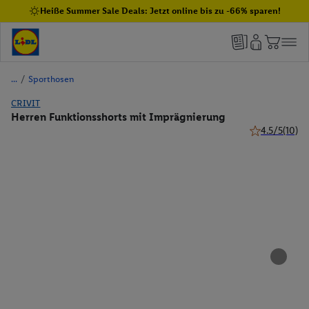
Heiße Summer Sale Deals: Jetzt online bis zu -66% sparen!
/
Sporthosen
CRIVIT
Herren Funktionsshorts mit Imprägnierung
4.5/5
(10)
4.5 von 5 Ste