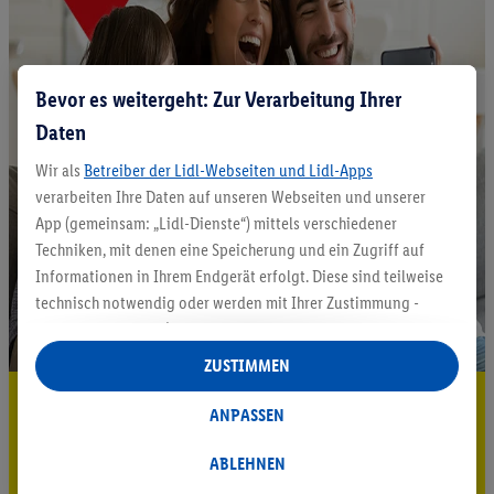
Bevor es weitergeht: Zur Verarbeitung Ihrer
Daten
Wir als
Betreiber der Lidl-Webseiten und Lidl-Apps
verarbeiten Ihre Daten auf unseren Webseiten und unserer
App (gemeinsam: „Lidl-Dienste“) mittels verschiedener
Techniken, mit denen eine Speicherung und ein Zugriff auf
Informationen in Ihrem Endgerät erfolgt. Diese sind teilweise
technisch notwendig oder werden mit Ihrer Zustimmung -
auch durch Partner (u.a.
als separat
oder gemeinsam
Verantwortliche; im Zusammenhang mit dem IAB TCF
ZUSTIMMEN
insgesamt
6
Partner) - für komfortable Einstellungen, zur
5.95 € Versand sparen³²ᵃ
Statistik-Erstellung oder für personalisierte Werbung
ANPASSEN
innerhalb und außerhalb der Lidl-Dienste verwendet.
Jetzt zum Newsletter anmelden
Datenverarbeitungen für personalisierte Werbung werden
ABLEHNEN
durchgeführt, um eigene Werbung auszusteuern und um
Gutschein sichern!