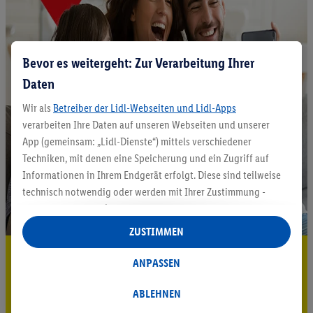
Bevor es weitergeht: Zur Verarbeitung Ihrer
Daten
Wir als
Betreiber der Lidl-Webseiten und Lidl-Apps
verarbeiten Ihre Daten auf unseren Webseiten und unserer
App (gemeinsam: „Lidl-Dienste“) mittels verschiedener
Techniken, mit denen eine Speicherung und ein Zugriff auf
Informationen in Ihrem Endgerät erfolgt. Diese sind teilweise
technisch notwendig oder werden mit Ihrer Zustimmung -
auch durch Partner (u.a.
als separat
oder gemeinsam
Verantwortliche; im Zusammenhang mit dem IAB TCF
ZUSTIMMEN
insgesamt
6
Partner) - für komfortable Einstellungen, zur
5.95 € Versand sparen³²ᵃ
Statistik-Erstellung oder für personalisierte Werbung
ANPASSEN
innerhalb und außerhalb der Lidl-Dienste verwendet.
Jetzt zum Newsletter anmelden
Datenverarbeitungen für personalisierte Werbung werden
ABLEHNEN
durchgeführt, um eigene Werbung auszusteuern und um
Gutschein sichern!