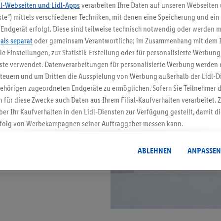
dl-Webseiten und Lidl-Apps
verarbeiten Ihre Daten auf unseren Webseiten
te“) mittels verschiedener Techniken, mit denen eine Speicherung und ein 
Endgerät erfolgt. Diese sind teilweise technisch notwendig oder werden m
.
als separat
oder gemeinsam Verantwortliche; im Zusammenhang mit dem 
ble Einstellungen, zur Statistik-Erstellung oder für personalisierte Werbun
nste verwendet. Datenverarbeitungen für personalisierte Werbung werden
euern und um Dritten die Ausspielung von Werbung außerhalb der Lidl-Di
ehörigen zugeordneten Endgeräte zu ermöglichen. Sofern Sie Teilnehmer de
 für diese Zwecke auch Daten aus Ihrem Filial-Kaufverhalten verarbeitet
ber Ihr Kaufverhalten in den Lidl-Diensten zur Verfügung gestellt, damit di
folg von Werbekampagnen seiner Auftraggeber messen kann.
isierter Werbung basiert auf der Generierung von auch mit Daten von and
. Dies umfasst die Zusammenführung von Daten (z.B. über Ihre Nutzung der 
ABLEHNEN
ANPASSEN
dl-Diensten, Informationen aus Ihrem Kundenkonto - z.B. Alter oder Geschl
 auch über verschiedene Endgeräte und Lidl-Dienste hinweg einschließli
auf Informationen auf Ihren Endgeräten zur Erstellung von Zielgruppen (
nhang mit dem Ausspielen dieser Werbung erfolgen Verarbeitungen auch
bung, zur Zielgruppenforschung, zur Entwicklung von Angeboten sowie z
rung dieser Werbeausspielungen.