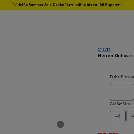
Heiße Summer Sale Deals: Jetzt online bis zu -66% sparen!
CRIVIT
Herren Skihose
Farbe:
Bitte 
Größe:
Bitte
46
4