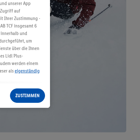
 und unserer App
Zugriff auf
it Ihrer Zustimmung -
IAB TCF insgesamt
6
g innerhalb und
 durchgeführt, um
enste über die Ihnen
s Lidl Plus-
. Zudem werden einem
eser als
eigenständig
eren Diensten
Lidl-Dienste, Ihr
ZUSTIMMEN
echt - sowie Ihre
ch dem Speichern von
sogenannten
 zur Leistungs-/
ur technischen