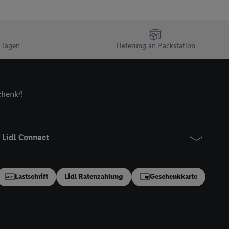
ch einen Klick auf
ndung sämtlicher
t, Ihre Einwilligung
ngen
.
Die Impressen
 Tagen
Lieferung an Packstation
as gilt auch für die
B TCF für Werbung und
reitstellung und
chenk⁷!
en Quellen,
ter Informationen,
rten Utiq-
Lidl Connect
ichern von oder
Analyse von
Lastschrift
Lidl Ratenzahlung
Geschenkkarte
erwendung
on Profilen zur