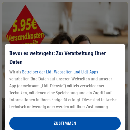
Bevor es weitergeht: Zur Verarbeitung Ihrer
Daten
Wir als
Betreiber der Lidl-Webseiten und Lidl-Apps
verarbeiten Ihre Daten auf unseren Webseiten und unserer
App (gemeinsam: „Lidl-Dienste“) mittels verschiedener
Techniken, mit denen eine Speicherung und ein Zugriff auf
Informationen in Ihrem Endgerät erfolgt. Diese sind teilweise
technisch notwendig oder werden mit Ihrer Zustimmung -
auch durch Partner (u.a.
als separat
oder gemeinsam
Verantwortliche; im Zusammenhang mit dem IAB TCF
ZUSTIMMEN
insgesamt
6
Partner) - für komfortable Einstellungen, zur