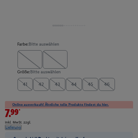
Farbe:
Bitte auswählen
Größe:
Bitte auswählen
41
42
43
44
45
46
Online ausverkauft! Ähnliche tolle Produkte findest du hier.
7.99*
inkl. MwSt. zzgl.
Lieferung