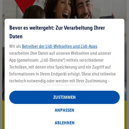
Bevor es weitergeht: Zur Verarbeitung Ihrer
Daten
Wir als
Betreiber der Lidl-Webseiten und Lidl-Apps
verarbeiten Ihre Daten auf unseren Webseiten und unserer
App (gemeinsam: „Lidl-Dienste“) mittels verschiedener
Techniken, mit denen eine Speicherung und ein Zugriff auf
Informationen in Ihrem Endgerät erfolgt. Diese sind teilweise
technisch notwendig oder werden mit Ihrer Zustimmung -
auch durch Partner (u.a.
als separat
oder gemeinsam
Verantwortliche; im Zusammenhang mit dem IAB TCF
ZUSTIMMEN
insgesamt
6
Partner) - für komfortable Einstellungen, zur
5.95 € Versand sparen³²ᵃ
Statistik-Erstellung oder für personalisierte Werbung
ANPASSEN
innerhalb und außerhalb der Lidl-Dienste verwendet.
Jetzt zum Newsletter anmelden
Datenverarbeitungen für personalisierte Werbung werden
ABLEHNEN