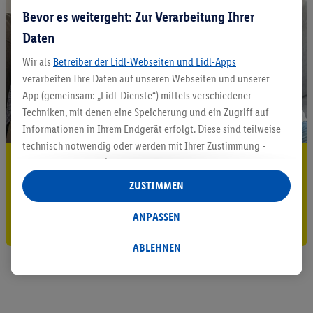
Bevor es weitergeht: Zur Verarbeitung Ihrer
Daten
Wir als
Betreiber der Lidl-Webseiten und Lidl-Apps
verarbeiten Ihre Daten auf unseren Webseiten und unserer
App (gemeinsam: „Lidl-Dienste“) mittels verschiedener
Techniken, mit denen eine Speicherung und ein Zugriff auf
Informationen in Ihrem Endgerät erfolgt. Diese sind teilweise
technisch notwendig oder werden mit Ihrer Zustimmung -
5.95 € Versand sparen³²ᵃ
auch durch Partner (u.a.
als separat
oder gemeinsam
Verantwortliche; im Zusammenhang mit dem IAB TCF
ZUSTIMMEN
Jetzt zum Newsletter anmelden
insgesamt
6
Partner) - für komfortable Einstellungen, zur
Statistik-Erstellung oder für personalisierte Werbung
ANPASSEN
Gutschein sichern!
innerhalb und außerhalb der Lidl-Dienste verwendet.
Datenverarbeitungen für personalisierte Werbung werden
ABLEHNEN
durchgeführt, um eigene Werbung auszusteuern und um
Dritten die Ausspielung von Werbung außerhalb der Lidl-
Dienste über die Ihnen und Ihren Haushaltsangehörigen