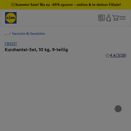
Summer Sale! Bis zu -66% sparen – online & in deiner Filiale!
/
Hanteln & Gewichte
CRIVIT
Kurzhantel-Set, 10 kg, 9-teilig
4.4/5
(28)
4.4 von 5 Ster