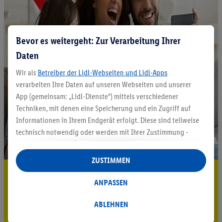
Bevor es weitergeht: Zur Verarbeitung Ihrer
Daten
Wir als
Betreiber der Lidl-Webseiten und Lidl-Apps
verarbeiten Ihre Daten auf unseren Webseiten und unserer
App (gemeinsam: „Lidl-Dienste“) mittels verschiedener
Techniken, mit denen eine Speicherung und ein Zugriff auf
Informationen in Ihrem Endgerät erfolgt. Diese sind teilweise
technisch notwendig oder werden mit Ihrer Zustimmung -
auch durch Partner (u.a.
als separat
oder gemeinsam
Verantwortliche; im Zusammenhang mit dem IAB TCF
ZUSTIMMEN
insgesamt
6
Partner) - für komfortable Einstellungen, zur
5.95 € Versand sparen³²ᵃ
Statistik-Erstellung oder für personalisierte Werbung
ANPASSEN
Jetzt zum Newsletter anmelden
innerhalb und außerhalb der Lidl-Dienste verwendet.
Datenverarbeitungen für personalisierte Werbung werden
ABLEHNEN
Gutschein sichern!
durchgeführt, um eigene Werbung auszusteuern und um