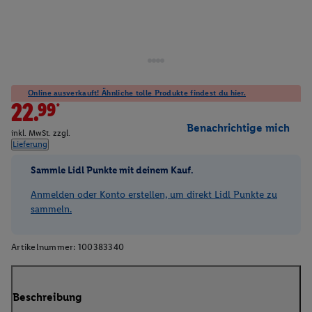
Online ausverkauft! Ähnliche tolle Produkte findest du hier.
22.99*
Benachrichtige mich
inkl. MwSt. zzgl.
Lieferung
Sammle Lidl Punkte mit deinem Kauf.
Anmelden oder Konto erstellen, um direkt Lidl Punkte zu
sammeln.
Artikelnummer:
100383340
Beschreibung