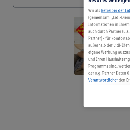
Bevor es weitergeh
Wir als
Betreiber der Li
(gemeinsam: „Lidl-Diens
Informationen in Ihrem 
auch durch Partner (u.a
Partner) - für komforta
außerhalb der Lidl-Die
eigene Werbung auszust
und Ihren Haushaltsang
Programms sind, werden
der o.g. Partner Daten ü
Verantwortlicher
den Er
Die Erstellung personal
angereicherten Profilen
Kaufverhalten in den Li
genauen Standortdaten)
und/ oder dem Zugriff 
Segmenten). Im Zusamme
Erfolgsmessung der Wer