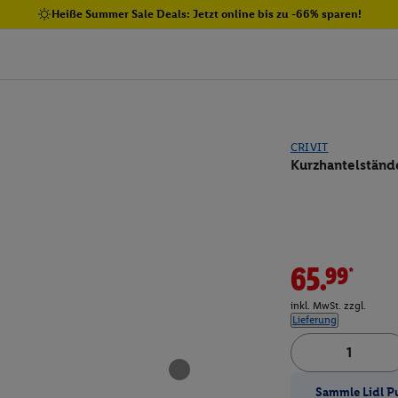
Heiße Summer Sale Deals: Jetzt online bis zu -66% sparen!
CRIVIT
Kurzhantelständ
65.99*
inkl. MwSt. zzgl.
Lieferung
Sammle Lidl P