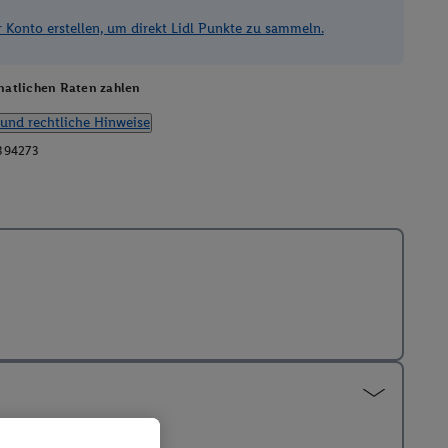
Konto erstellen, um direkt Lidl Punkte zu sammeln.
atlichen Raten zahlen
und rechtliche Hinweise
394273