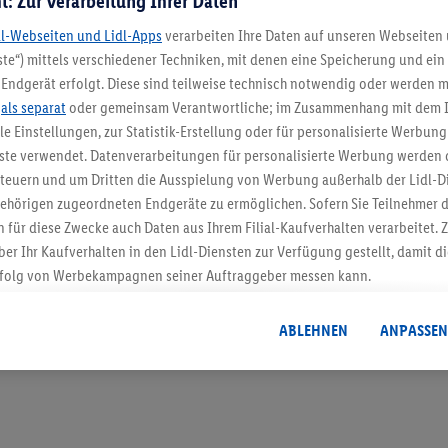
t: Zur Verarbeitung Ihrer Daten
dl-Webseiten und Lidl-Apps
verarbeiten Ihre Daten auf unseren Webseiten
te“) mittels verschiedener Techniken, mit denen eine Speicherung und ein 
Endgerät erfolgt. Diese sind teilweise technisch notwendig oder werden m
5.95 € Versand spa
.
als separat
oder gemeinsam Verantwortliche; im Zusammenhang mit dem 
ble Einstellungen, zur Statistik-Erstellung oder für personalisierte Werbun
Jetzt zum Newsletter anmel
nste verwendet. Datenverarbeitungen für personalisierte Werbung werden
euern und um Dritten die Ausspielung von Werbung außerhalb der Lidl-Di
Gutschein sichern!
ehörigen zugeordneten Endgeräte zu ermöglichen. Sofern Sie Teilnehmer de
 für diese Zwecke auch Daten aus Ihrem Filial-Kaufverhalten verarbeitet
ber Ihr Kaufverhalten in den Lidl-Diensten zur Verfügung gestellt, damit di
folg von Werbekampagnen seiner Auftraggeber messen kann.
isierter Werbung basiert auf der Generierung von auch mit Daten von and
. Dies umfasst die Zusammenführung von Daten (z.B. über Ihre Nutzung der 
ABLEHNEN
ANPASSEN
dl-Diensten, Informationen aus Ihrem Kundenkonto - z.B. Alter oder Geschl
 auch über verschiedene Endgeräte und Lidl-Dienste hinweg einschließli
auf Informationen auf Ihren Endgeräten zur Erstellung von Zielgruppen (
nhang mit dem Ausspielen dieser Werbung erfolgen Verarbeitungen auch
bung, zur Zielgruppenforschung, zur Entwicklung von Angeboten sowie z