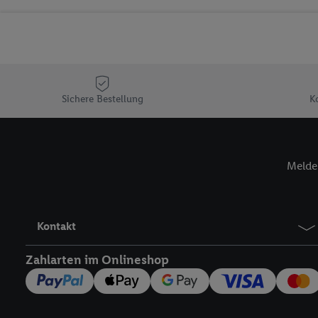
Sicherung und Optimie
Sofern Sie hier Ihre Zus
Plus-Konto einloggen, 
Verantwortlichkeit mit
zu erstellen (die sogen
können, um Sie in von 
Sichere Bestellung
K
Hierzu wird von uns un
Adresse in gemeinsamer 
Zudem erlauben Sie uns,
Melde 
den Lidl-Diensten einzus
Wenn das der Fall ist, g
Kundenkonto-Referenz, 
verwenden, um Sie wied
Kontakt
Insbesondere können Sie
werden, damit wir Ihnen
Zahlarten im Onlineshop
Nutzung der Utiq-Techno
widerrufen - jederzeit 
Telekommunikations-basi