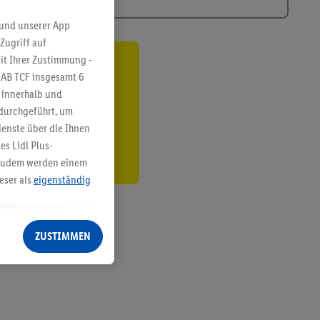
 und unserer App
Zugriff auf
it Ihrer Zustimmung -
ren³²ᵃ
IAB TCF insgesamt
6
g innerhalb und
den
 durchgeführt, um
enste über die Ihnen
s Lidl Plus-
. Zudem werden einem
eser als
eigenständig
eren Diensten
Lidl-Dienste, Ihr
ZUSTIMMEN
echt - sowie Ihre
ch dem Speichern von
sogenannten
 zur Leistungs-/
ur technischen