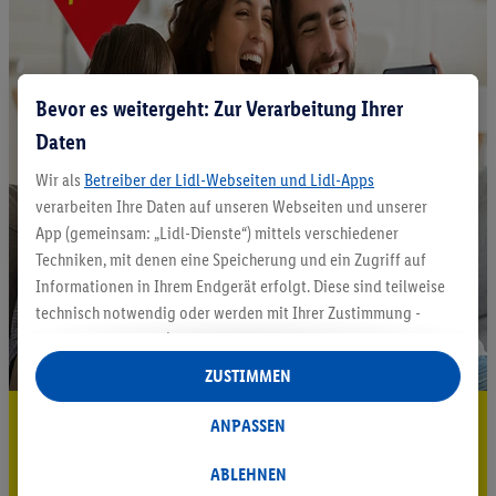
Bevor es weitergeht: Zur Verarbeitung Ihrer
Daten
Wir als
Betreiber der Lidl-Webseiten und Lidl-Apps
verarbeiten Ihre Daten auf unseren Webseiten und unserer
App (gemeinsam: „Lidl-Dienste“) mittels verschiedener
Techniken, mit denen eine Speicherung und ein Zugriff auf
Informationen in Ihrem Endgerät erfolgt. Diese sind teilweise
technisch notwendig oder werden mit Ihrer Zustimmung -
auch durch Partner (u.a.
als separat
oder gemeinsam
Verantwortliche; im Zusammenhang mit dem IAB TCF
ZUSTIMMEN
insgesamt
6
Partner) - für komfortable Einstellungen, zur
5.95 € Versand sparen³²ᵃ
Statistik-Erstellung oder für personalisierte Werbung
ANPASSEN
innerhalb und außerhalb der Lidl-Dienste verwendet.
Jetzt zum Newsletter anmelden
Datenverarbeitungen für personalisierte Werbung werden
ABLEHNEN