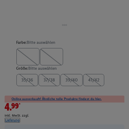
Farbe:
Bitte auswählen
Größe:
Bitte auswählen
35/36
37/38
39/40
41/42
Online ausverkauft! Ähnliche tolle Produkte findest du hier.
4.99*
inkl. MwSt. zzgl.
Lieferung