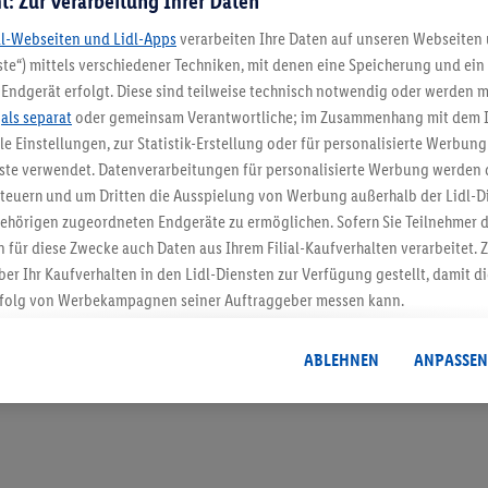
t: Zur Verarbeitung Ihrer Daten
dl-Webseiten und Lidl-Apps
verarbeiten Ihre Daten auf unseren Webseiten
te“) mittels verschiedener Techniken, mit denen eine Speicherung und ein 
Endgerät erfolgt. Diese sind teilweise technisch notwendig oder werden m
5.95 € Versand spa
.
als separat
oder gemeinsam Verantwortliche; im Zusammenhang mit dem 
ble Einstellungen, zur Statistik-Erstellung oder für personalisierte Werbun
Jetzt zum Newsletter anmel
nste verwendet. Datenverarbeitungen für personalisierte Werbung werden
euern und um Dritten die Ausspielung von Werbung außerhalb der Lidl-Di
Gutschein sichern!
ehörigen zugeordneten Endgeräte zu ermöglichen. Sofern Sie Teilnehmer de
 für diese Zwecke auch Daten aus Ihrem Filial-Kaufverhalten verarbeitet
ber Ihr Kaufverhalten in den Lidl-Diensten zur Verfügung gestellt, damit di
folg von Werbekampagnen seiner Auftraggeber messen kann.
isierter Werbung basiert auf der Generierung von auch mit Daten von and
. Dies umfasst die Zusammenführung von Daten (z.B. über Ihre Nutzung der 
ABLEHNEN
ANPASSEN
dl-Diensten, Informationen aus Ihrem Kundenkonto - z.B. Alter oder Geschl
 auch über verschiedene Endgeräte und Lidl-Dienste hinweg einschließli
auf Informationen auf Ihren Endgeräten zur Erstellung von Zielgruppen (
nhang mit dem Ausspielen dieser Werbung erfolgen Verarbeitungen auch
bung, zur Zielgruppenforschung, zur Entwicklung von Angeboten sowie z