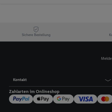
Sicherung und Optimie
Sofern Sie hier Ihre Zus
Plus-Konto einloggen, 
Verantwortlichkeit mit
zu erstellen (die sogen
können, um Sie in von 
Sichere Bestellung
K
Hierzu wird von uns un
Adresse in gemeinsamer 
Zudem erlauben Sie uns,
Melde 
den Lidl-Diensten einzus
Wenn das der Fall ist, g
Kundenkonto-Referenz, 
verwenden, um Sie wied
Kontakt
Insbesondere können Sie
werden, damit wir Ihnen
Zahlarten im Onlineshop
Nutzung der Utiq-Techno
widerrufen - jederzeit 
Telekommunikations-basi