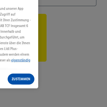
 und unserer App
Zugriff auf
it Ihrer Zustimmung -
ren³²ᵃ
IAB TCF insgesamt
6
g innerhalb und
den
 durchgeführt, um
enste über die Ihnen
s Lidl Plus-
. Zudem werden einem
eser als
eigenständig
eren Diensten
Lidl-Dienste, Ihr
ZUSTIMMEN
echt - sowie Ihre
ch dem Speichern von
sogenannten
 zur Leistungs-/
ur technischen