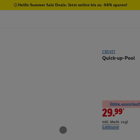
Heiße Summer Sale Deals: Jetzt online bis zu -66% sparen!
CRIVIT
Quick-up-Pool
Online ausverkauft
29.99*
inkl. MwSt. zzgl.
Lieferung