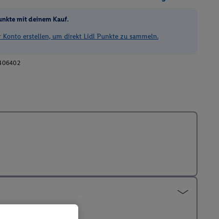
unkte mit deinem Kauf.
Konto erstellen, um direkt Lidl Punkte zu sammeln.
406402