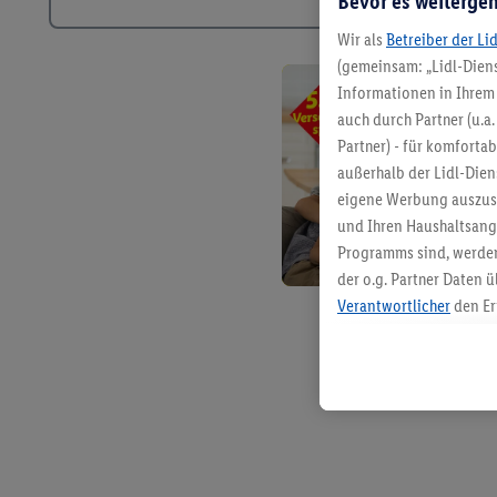
Bevor es weitergeh
Wir als
Betreiber der Li
(gemeinsam: „Lidl-Diens
Informationen in Ihrem 
auch durch Partner (u.a
Partner) - für komforta
außerhalb der Lidl-Die
eigene Werbung auszust
und Ihren Haushaltsang
Programms sind, werden
der o.g. Partner Daten ü
Verantwortlicher
den Er
Die Erstellung personal
angereicherten Profilen
Kaufverhalten in den Li
genauen Standortdaten)
und/ oder dem Zugriff 
Segmenten). Im Zusamme
Erfolgsmessung der Wer