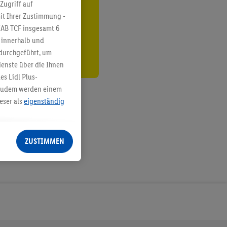
ren³²ᵃ
Zugriff auf
it Ihrer Zustimmung -
den
IAB TCF insgesamt
6
g innerhalb und
 durchgeführt, um
enste über die Ihnen
s Lidl Plus-
. Zudem werden einem
eser als
eigenständig
eren Diensten
Lidl-Dienste, Ihr
ZUSTIMMEN
echt - sowie Ihre
ch dem Speichern von
sogenannten
 zur Leistungs-/
ur technischen
n Ihr bestehendes Lidl