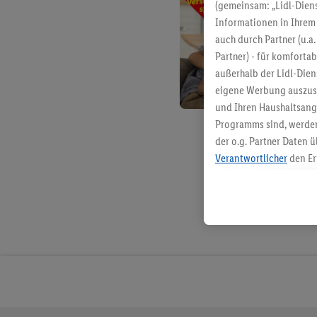
(gemeinsam: „Lidl-Diens
Informationen in Ihrem 
auch durch Partner (u.a
Partner) - für komforta
außerhalb der Lidl-Die
eigene Werbung auszust
und Ihren Haushaltsang
Programms sind, werden
der o.g. Partner Daten ü
Verantwortlicher
den Er
Die Erstellung personal
angereicherten Profilen
Kaufverhalten in den Li
genauen Standortdaten)
und/ oder dem Zugriff 
Segmenten). Im Zusamme
Erfolgsmessung der Wer
Sicherung und Optimie
Sofern Sie hier Ihre Zus