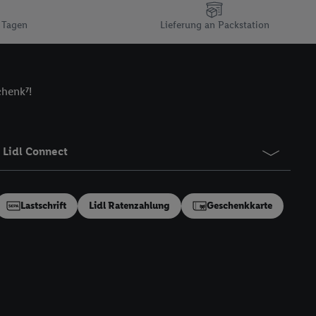
n gemeinsamer
 Tagen
Lieferung an Packstation
zielle Online-Kennung
Kennung verwenden
ung auszuspielen.
 umgewandelte E-Mail-
chenk⁷!
 Utiq-Technologie in
 Sie verfügbar ist.
dresse und einer
Lidl Connect
en diese Kennung
nsten zu erfassen.
 von Dritten betrieben
Lastschrift
Lidl Ratenzahlung
Geschenkkarte
gung speziell zur
ung generell zu
en“/„Nutzung der
inwilligung (nur für
von Utiq
.
ch einen Klick auf
ndung sämtlicher