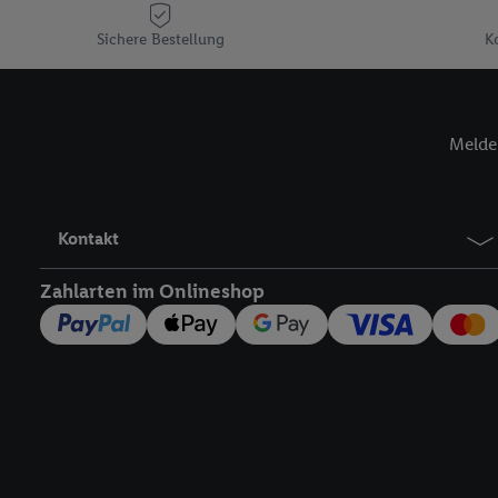
Plus-Konto einloggen, 
Sichere Bestellung
K
Verantwortlichkeit mit
zu erstellen (die sogen
können, um Sie in von 
Hierzu wird von uns un
Melde 
Adresse in gemeinsamer 
Zudem erlauben Sie uns,
den Lidl-Diensten einzus
Wenn das der Fall ist, g
Kontakt
Kundenkonto-Referenz, 
verwenden, um Sie wied
Zahlarten im Onlineshop
Insbesondere können Sie
werden, damit wir Ihnen
Nutzung der Utiq-Techno
widerrufen - jederzeit 
Telekommunikations-basi
die Lidl-Dienste) wider
Durch einen Klick auf „
„Zustimmen“ stimmen Si