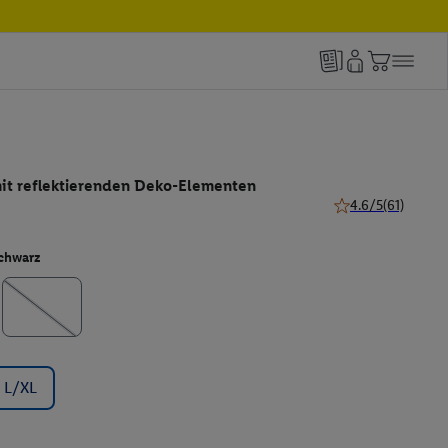
t reflektierenden Deko-Elementen
4.6/5
(61)
4.6 von 5 Sternen 
chwarz
L/XL