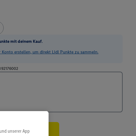
unkte mit deinem Kauf.
Konto erstellen, um direkt Lidl Punkte zu sammeln.
392176002
 und unserer App