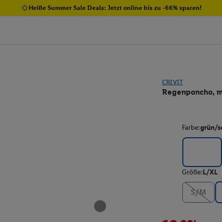
Heiße Summer Sale Deals: Jetzt online bis zu -66% sparen!
CRIVIT
Regenponcho, mi
Farbe:
grün/s
Größe:
L/XL
S/M