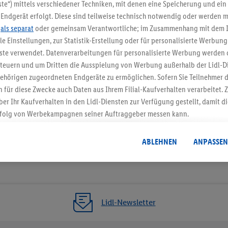
5.95 € Versand spa
te“) mittels verschiedener Techniken, mit denen eine Speicherung und ein 
Endgerät erfolgt. Diese sind teilweise technisch notwendig oder werden m
Jetzt zum Newsletter anmel
.
als separat
oder gemeinsam Verantwortliche; im Zusammenhang mit dem 
ble Einstellungen, zur Statistik-Erstellung oder für personalisierte Werbun
Gutschein sichern!
nste verwendet. Datenverarbeitungen für personalisierte Werbung werden
euern und um Dritten die Ausspielung von Werbung außerhalb der Lidl-Di
ehörigen zugeordneten Endgeräte zu ermöglichen. Sofern Sie Teilnehmer de
 für diese Zwecke auch Daten aus Ihrem Filial-Kaufverhalten verarbeitet
ber Ihr Kaufverhalten in den Lidl-Diensten zur Verfügung gestellt, damit di
folg von Werbekampagnen seiner Auftraggeber messen kann.
isierter Werbung basiert auf der Generierung von auch mit Daten von and
. Dies umfasst die Zusammenführung von Daten (z.B. über Ihre Nutzung der 
ABLEHNEN
ANPASSEN
dl-Diensten, Informationen aus Ihrem Kundenkonto - z.B. Alter oder Geschl
 auch über verschiedene Endgeräte und Lidl-Dienste hinweg einschließli
auf Informationen auf Ihren Endgeräten zur Erstellung von Zielgruppen (
nhang mit dem Ausspielen dieser Werbung erfolgen Verarbeitungen auch
bung, zur Zielgruppenforschung, zur Entwicklung von Angeboten sowie z
Lidl-Newsletter
rung dieser Werbeausspielungen.
timmung dazu erteilen und danach ein Lidl Plus-Konto erstellen bzw. sich i