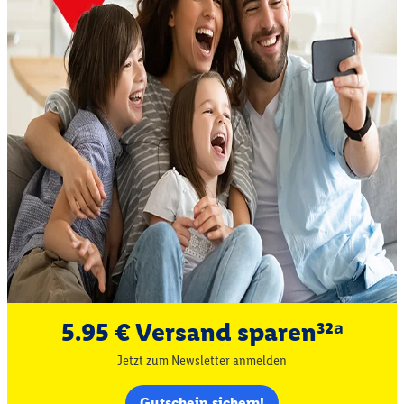
5.95 € Versand sparen³²ᵃ
Jetzt zum Newsletter anmelden
Gutschein sichern!