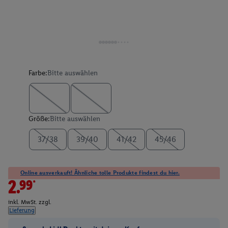
Farbe:
Bitte auswählen
Größe:
Bitte auswählen
37/38
39/40
41/42
45/46
Online ausverkauft! Ähnliche tolle Produkte findest du hier.
2.99*
inkl. MwSt. zzgl.
Lieferung