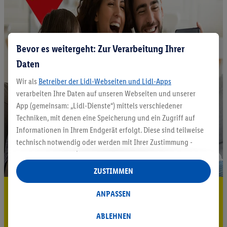
Bevor es weitergeht: Zur Verarbeitung Ihrer
Daten
Wir als
Betreiber der Lidl-Webseiten und Lidl-Apps
verarbeiten Ihre Daten auf unseren Webseiten und unserer
App (gemeinsam: „Lidl-Dienste“) mittels verschiedener
Techniken, mit denen eine Speicherung und ein Zugriff auf
Informationen in Ihrem Endgerät erfolgt. Diese sind teilweise
technisch notwendig oder werden mit Ihrer Zustimmung -
auch durch Partner (u.a.
als separat
oder gemeinsam
Verantwortliche; im Zusammenhang mit dem IAB TCF
ZUSTIMMEN
insgesamt
6
Partner) - für komfortable Einstellungen, zur
5.95 € Versand sparen³²ᵃ
Statistik-Erstellung oder für personalisierte Werbung
ANPASSEN
innerhalb und außerhalb der Lidl-Dienste verwendet.
Jetzt zum Newsletter anmelden
Datenverarbeitungen für personalisierte Werbung werden
ABLEHNEN