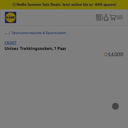
Heiße Summer Sale Deals: Jetzt online bis zu -66% sparen!
/
Sportunterwäsche & Sportsocken
CRIVIT
Unisex Trekkingsocken, 1 Paar
4.4/5
(19)
4.4 von 5 Ste