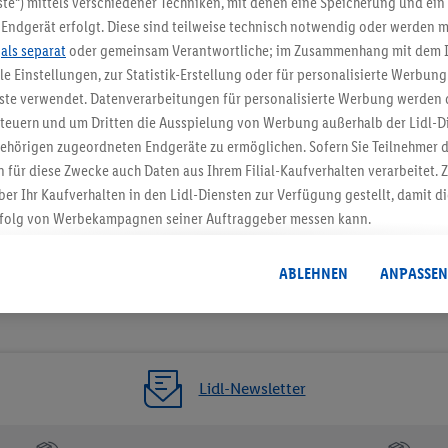
te“) mittels verschiedener Techniken, mit denen eine Speicherung und ein 
Endgerät erfolgt. Diese sind teilweise technisch notwendig oder werden m
Jetzt zum Newsletter anmel
.
als separat
oder gemeinsam Verantwortliche; im Zusammenhang mit dem 
ble Einstellungen, zur Statistik-Erstellung oder für personalisierte Werbun
Gutschein sichern!
nste verwendet. Datenverarbeitungen für personalisierte Werbung werden
euern und um Dritten die Ausspielung von Werbung außerhalb der Lidl-Di
ehörigen zugeordneten Endgeräte zu ermöglichen. Sofern Sie Teilnehmer de
 für diese Zwecke auch Daten aus Ihrem Filial-Kaufverhalten verarbeitet
ber Ihr Kaufverhalten in den Lidl-Diensten zur Verfügung gestellt, damit di
folg von Werbekampagnen seiner Auftraggeber messen kann.
isierter Werbung basiert auf der Generierung von auch mit Daten von and
. Dies umfasst die Zusammenführung von Daten (z.B. über Ihre Nutzung der 
ABLEHNEN
ANPASSEN
dl-Diensten, Informationen aus Ihrem Kundenkonto - z.B. Alter oder Geschl
 auch über verschiedene Endgeräte und Lidl-Dienste hinweg einschließli
auf Informationen auf Ihren Endgeräten zur Erstellung von Zielgruppen (
nhang mit dem Ausspielen dieser Werbung erfolgen Verarbeitungen auch
bung, zur Zielgruppenforschung, zur Entwicklung von Angeboten sowie z
Lidl-Newsletter
rung dieser Werbeausspielungen.
timmung dazu erteilen und danach ein Lidl Plus-Konto erstellen bzw. sich i