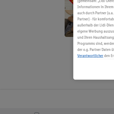
(gemeinsam: „Lidl-Diens
Informationen in Ihrem 
auch durch Partner (u.a
Partner) - für komforta
außerhalb der Lidl-Die
eigene Werbung auszust
und Ihren Haushaltsang
Programms sind, werden
der o.g. Partner Daten ü
Verantwortlicher
den Er
Die Erstellung personal
angereicherten Profilen
Kaufverhalten in den Li
genauen Standortdaten)
und/ oder dem Zugriff 
Segmenten). Im Zusamme
Erfolgsmessung der Wer
Sicherung und Optimie
Sofern Sie hier Ihre Zus