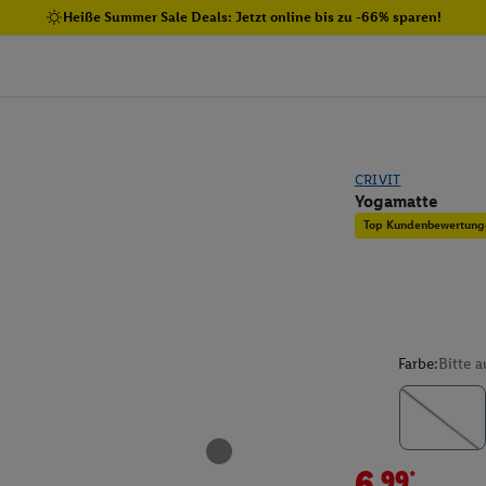
Heiße Summer Sale Deals: Jetzt online bis zu -66% sparen!
CRIVIT
Yogamatte
Top Kundenbewertung
Farbe:
Bitte 
6.99*