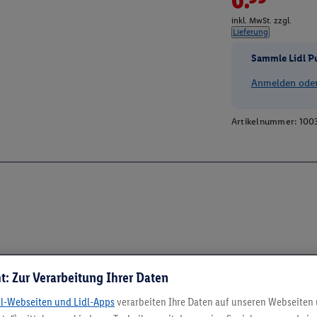
inkl. MwSt. zzgl.
Lieferung
Sammle Lidl P
Anmelden oder 
Artikelnummer:
100
t: Zur Verarbeitung Ihrer Daten
dl-Webseiten und Lidl-Apps
verarbeiten Ihre Daten auf unseren Webseiten
5.95 € Versand spa