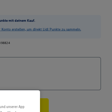
unkte mit deinem Kauf.
Konto erstellen, um direkt Lidl Punkte zu sammeln.
398824
 und unserer App
ren³²ᵃ