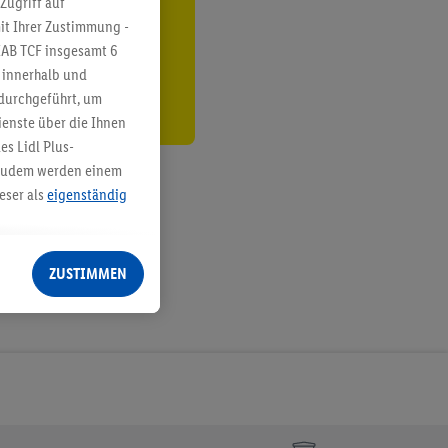
Zugriff auf
it Ihrer Zustimmung -
den
IAB TCF insgesamt
6
g innerhalb und
 durchgeführt, um
enste über die Ihnen
s Lidl Plus-
. Zudem werden einem
eser als
eigenständig
eren Diensten
Lidl-Dienste, Ihr
ZUSTIMMEN
echt - sowie Ihre
ch dem Speichern von
sogenannten
 zur Leistungs-/
ur technischen
n Ihr bestehendes Lidl