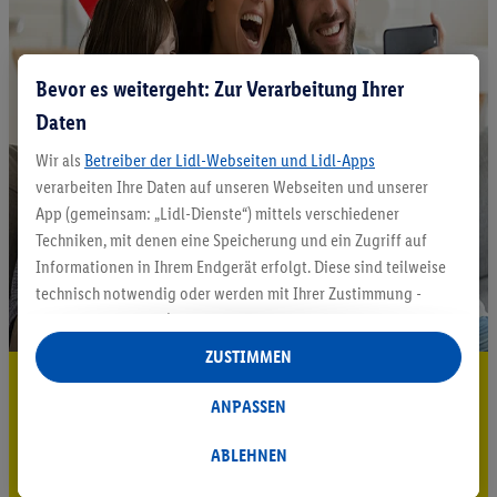
Bevor es weitergeht: Zur Verarbeitung Ihrer
Daten
Wir als
Betreiber der Lidl-Webseiten und Lidl-Apps
verarbeiten Ihre Daten auf unseren Webseiten und unserer
App (gemeinsam: „Lidl-Dienste“) mittels verschiedener
Techniken, mit denen eine Speicherung und ein Zugriff auf
Informationen in Ihrem Endgerät erfolgt. Diese sind teilweise
technisch notwendig oder werden mit Ihrer Zustimmung -
auch durch Partner (u.a.
als separat
oder gemeinsam
Verantwortliche; im Zusammenhang mit dem IAB TCF
ZUSTIMMEN
insgesamt
6
Partner) - für komfortable Einstellungen, zur
5.95 € Versand sparen³²ᵃ
Statistik-Erstellung oder für personalisierte Werbung
ANPASSEN
Jetzt zum Newsletter anmelden
innerhalb und außerhalb der Lidl-Dienste verwendet.
Datenverarbeitungen für personalisierte Werbung werden
ABLEHNEN
Gutschein sichern!
durchgeführt, um eigene Werbung auszusteuern und um