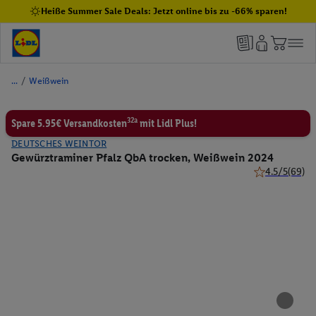
Heiße Summer Sale Deals: Jetzt online bis zu -66% sparen!
/
Weißwein
32a
Spare 5.95€ Versandkosten
mit Lidl Plus!
DEUTSCHES WEINTOR
Gewürztraminer Pfalz QbA trocken, Weißwein 2024
4.5/5
(69)
4.5 von 5 Ster