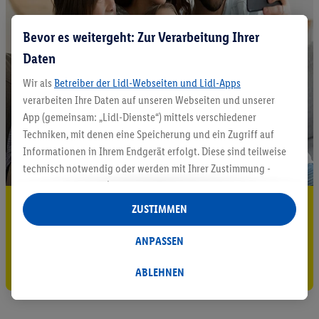
Bevor es weitergeht: Zur Verarbeitung Ihrer
Daten
Wir als
Betreiber der Lidl-Webseiten und Lidl-Apps
verarbeiten Ihre Daten auf unseren Webseiten und unserer
App (gemeinsam: „Lidl-Dienste“) mittels verschiedener
Techniken, mit denen eine Speicherung und ein Zugriff auf
Informationen in Ihrem Endgerät erfolgt. Diese sind teilweise
technisch notwendig oder werden mit Ihrer Zustimmung -
auch durch Partner (u.a.
als separat
oder gemeinsam
Verantwortliche; im Zusammenhang mit dem IAB TCF
5.95 € Versand sparen³²ᵃ
ZUSTIMMEN
insgesamt
6
Partner) - für komfortable Einstellungen, zur
Jetzt zum Newsletter anmelden
Statistik-Erstellung oder für personalisierte Werbung
ANPASSEN
innerhalb und außerhalb der Lidl-Dienste verwendet.
Gutschein sichern!
Datenverarbeitungen für personalisierte Werbung werden
ABLEHNEN
durchgeführt, um eigene Werbung auszusteuern und um
Dritten die Ausspielung von Werbung außerhalb der Lidl-