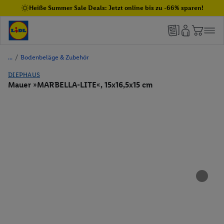
Heiße Summer Sale Deals: Jetzt online bis zu -66% sparen!
/
Bodenbeläge & Zubehör
DIEPHAUS
Mauer »MARBELLA-LITE«, 15x16,5x15 cm