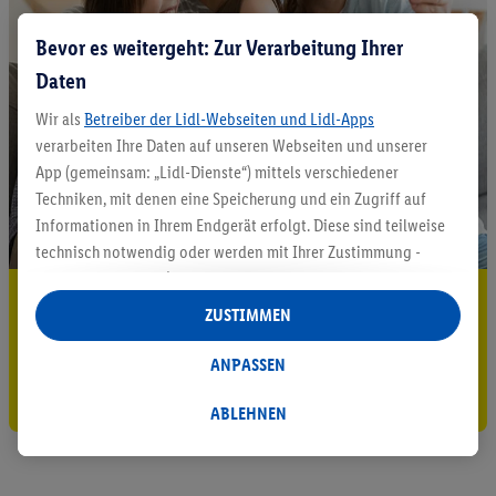
Bevor es weitergeht: Zur Verarbeitung Ihrer
Daten
Wir als
Betreiber der Lidl-Webseiten und Lidl-Apps
verarbeiten Ihre Daten auf unseren Webseiten und unserer
App (gemeinsam: „Lidl-Dienste“) mittels verschiedener
Techniken, mit denen eine Speicherung und ein Zugriff auf
Informationen in Ihrem Endgerät erfolgt. Diese sind teilweise
technisch notwendig oder werden mit Ihrer Zustimmung -
auch durch Partner (u.a.
als separat
oder gemeinsam
5.95 € Versand sparen³²ᵃ
Verantwortliche; im Zusammenhang mit dem IAB TCF
ZUSTIMMEN
insgesamt
6
Partner) - für komfortable Einstellungen, zur
Jetzt zum Newsletter anmelden
Statistik-Erstellung oder für personalisierte Werbung
ANPASSEN
innerhalb und außerhalb der Lidl-Dienste verwendet.
Gutschein sichern!
Datenverarbeitungen für personalisierte Werbung werden
ABLEHNEN
durchgeführt, um eigene Werbung auszusteuern und um
Dritten die Ausspielung von Werbung außerhalb der Lidl-
Dienste über die Ihnen und Ihren Haushaltsangehörigen