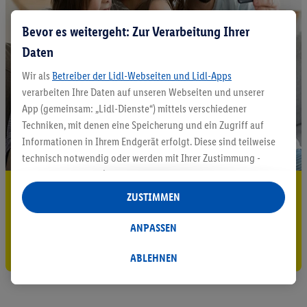
Bevor es weitergeht: Zur Verarbeitung Ihrer
Daten
Wir als
Betreiber der Lidl-Webseiten und Lidl-Apps
verarbeiten Ihre Daten auf unseren Webseiten und unserer
App (gemeinsam: „Lidl-Dienste“) mittels verschiedener
Techniken, mit denen eine Speicherung und ein Zugriff auf
Informationen in Ihrem Endgerät erfolgt. Diese sind teilweise
technisch notwendig oder werden mit Ihrer Zustimmung -
auch durch Partner (u.a.
als separat
oder gemeinsam
5.95 € Versand sparen³²ᵃ
Verantwortliche; im Zusammenhang mit dem IAB TCF
ZUSTIMMEN
insgesamt
6
Partner) - für komfortable Einstellungen, zur
Jetzt zum Newsletter anmelden
Statistik-Erstellung oder für personalisierte Werbung
ANPASSEN
innerhalb und außerhalb der Lidl-Dienste verwendet.
Gutschein sichern!
Datenverarbeitungen für personalisierte Werbung werden
ABLEHNEN
durchgeführt, um eigene Werbung auszusteuern und um
Dritten die Ausspielung von Werbung außerhalb der Lidl-
Dienste über die Ihnen und Ihren Haushaltsangehörigen