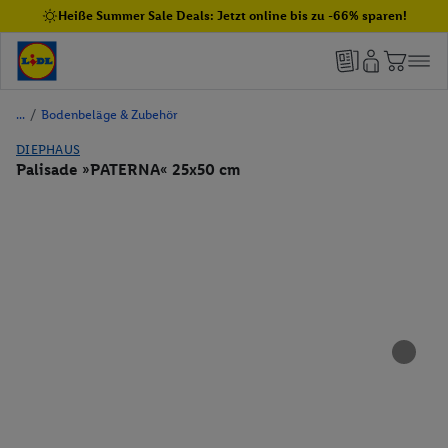
Heiße Summer Sale Deals: Jetzt online bis zu -66% sparen!
/
Bodenbeläge & Zubehör
DIEPHAUS
Palisade »PATERNA« 25x50 cm