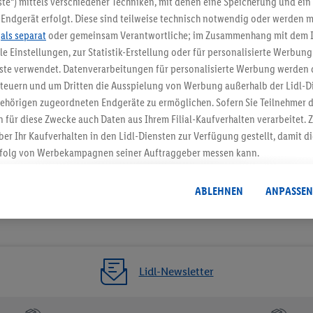
te“) mittels verschiedener Techniken, mit denen eine Speicherung und ein 
Endgerät erfolgt. Diese sind teilweise technisch notwendig oder werden m
Jetzt zum Newsletter anmel
.
als separat
oder gemeinsam Verantwortliche; im Zusammenhang mit dem 
ble Einstellungen, zur Statistik-Erstellung oder für personalisierte Werbun
Gutschein sichern!
nste verwendet. Datenverarbeitungen für personalisierte Werbung werden
euern und um Dritten die Ausspielung von Werbung außerhalb der Lidl-Di
ehörigen zugeordneten Endgeräte zu ermöglichen. Sofern Sie Teilnehmer de
 für diese Zwecke auch Daten aus Ihrem Filial-Kaufverhalten verarbeitet
ber Ihr Kaufverhalten in den Lidl-Diensten zur Verfügung gestellt, damit di
folg von Werbekampagnen seiner Auftraggeber messen kann.
isierter Werbung basiert auf der Generierung von auch mit Daten von and
. Dies umfasst die Zusammenführung von Daten (z.B. über Ihre Nutzung der 
ABLEHNEN
ANPASSEN
dl-Diensten, Informationen aus Ihrem Kundenkonto - z.B. Alter oder Geschl
 auch über verschiedene Endgeräte und Lidl-Dienste hinweg einschließli
auf Informationen auf Ihren Endgeräten zur Erstellung von Zielgruppen (
nhang mit dem Ausspielen dieser Werbung erfolgen Verarbeitungen auch
bung, zur Zielgruppenforschung, zur Entwicklung von Angeboten sowie z
Lidl-Newsletter
rung dieser Werbeausspielungen.
timmung dazu erteilen und danach ein Lidl Plus-Konto erstellen bzw. sich i