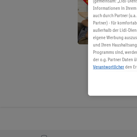
(gemeinsam: „Lidl-Diens
Informationen in Ihrem 
auch durch Partner (u.a
Partner) - für komforta
außerhalb der Lidl-Die
eigene Werbung auszust
und Ihren Haushaltsang
Programms sind, werden
der o.g. Partner Daten ü
Verantwortlicher
den Er
Die Erstellung personal
angereicherten Profilen
Kaufverhalten in den Li
genauen Standortdaten)
und/ oder dem Zugriff 
Segmenten). Im Zusamme
Erfolgsmessung der Wer
Sicherung und Optimie
Sofern Sie hier Ihre Zus