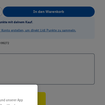
In den Warenkorb
unkte mit deinem Kauf.
Konto erstellen, um direkt Lidl Punkte zu sammeln.
399272
 und unserer App
ren³²ᵃ