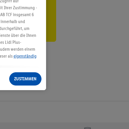
Zugriff auf
it Ihrer Zustimmung -
den
IAB TCF insgesamt
6
g innerhalb und
 durchgeführt, um
enste über die Ihnen
s Lidl Plus-
. Zudem werden einem
eser als
eigenständig
eren Diensten
Lidl-Dienste, Ihr
ZUSTIMMEN
echt - sowie Ihre
ch dem Speichern von
sogenannten
 zur Leistungs-/
ur technischen
n Ihr bestehendes Lidl