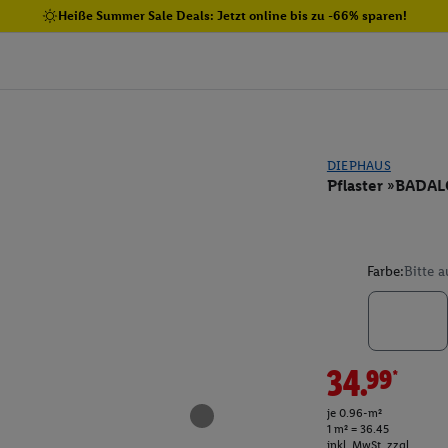
Heiße Summer Sale Deals: Jetzt online bis zu -66% sparen!
DIEPHAUS
Pflaster »BAD
Farbe:
Bitte 
34.99*
je 0.96-m²
1 m² = 36.45
inkl. MwSt. zzgl.