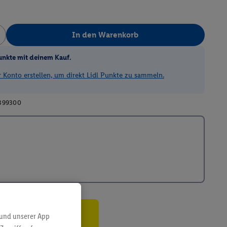
In den Warenkorb
unkte mit deinem Kauf.
Konto erstellen, um direkt Lidl Punkte zu sammeln.
399300
 und unserer App
ren³²ᵃ