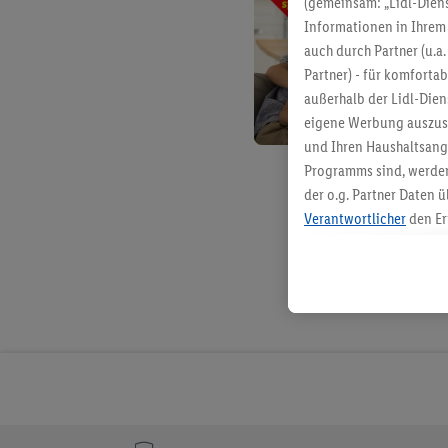
(gemeinsam: „Lidl-Diens
Informationen in Ihrem 
auch durch Partner (u.a
Partner) - für komforta
außerhalb der Lidl-Die
eigene Werbung auszust
und Ihren Haushaltsang
Programms sind, werden
der o.g. Partner Daten ü
Verantwortlicher
den Er
Die Erstellung personal
angereicherten Profilen
Kaufverhalten in den Li
genauen Standortdaten)
und/ oder dem Zugriff 
Segmenten). Im Zusamme
Erfolgsmessung der Wer
Sicherung und Optimie
Sofern Sie hier Ihre Zus