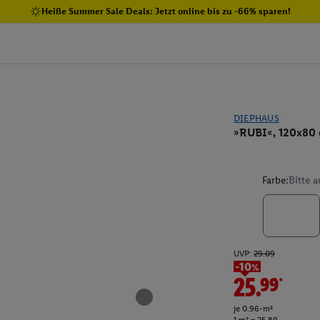
Heiße Summer Sale Deals: Jetzt online bis zu -66% sparen!
DIEPHAUS
»RUBI«, 120x80
Farbe:
Bitte 
UVP:
29.09
-10%
25.99*
je 0.96-m²