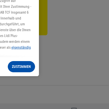
Zugriff auf
it Ihrer Zustimmung -
den
IAB TCF insgesamt
6
g innerhalb und
 durchgeführt, um
enste über die Ihnen
s Lidl Plus-
. Zudem werden einem
eser als
eigenständig
eren Diensten
Lidl-Dienste, Ihr
ZUSTIMMEN
echt - sowie Ihre
ch dem Speichern von
sogenannten
 zur Leistungs-/
ur technischen
n Ihr bestehendes Lidl