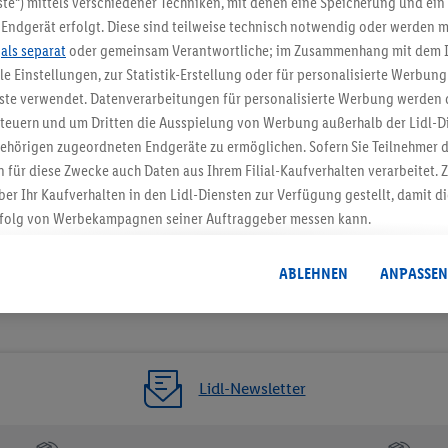
te“) mittels verschiedener Techniken, mit denen eine Speicherung und ein 
Endgerät erfolgt. Diese sind teilweise technisch notwendig oder werden m
Jetzt zum Newsletter anmel
.
als separat
oder gemeinsam Verantwortliche; im Zusammenhang mit dem 
ble Einstellungen, zur Statistik-Erstellung oder für personalisierte Werbun
Gutschein sichern!
nste verwendet. Datenverarbeitungen für personalisierte Werbung werden
euern und um Dritten die Ausspielung von Werbung außerhalb der Lidl-Di
ehörigen zugeordneten Endgeräte zu ermöglichen. Sofern Sie Teilnehmer de
 für diese Zwecke auch Daten aus Ihrem Filial-Kaufverhalten verarbeitet
ber Ihr Kaufverhalten in den Lidl-Diensten zur Verfügung gestellt, damit di
folg von Werbekampagnen seiner Auftraggeber messen kann.
isierter Werbung basiert auf der Generierung von auch mit Daten von and
. Dies umfasst die Zusammenführung von Daten (z.B. über Ihre Nutzung der 
ABLEHNEN
ANPASSEN
dl-Diensten, Informationen aus Ihrem Kundenkonto - z.B. Alter oder Geschl
 auch über verschiedene Endgeräte und Lidl-Dienste hinweg einschließli
auf Informationen auf Ihren Endgeräten zur Erstellung von Zielgruppen (
nhang mit dem Ausspielen dieser Werbung erfolgen Verarbeitungen auch
bung, zur Zielgruppenforschung, zur Entwicklung von Angeboten sowie z
Lidl-Newsletter
rung dieser Werbeausspielungen.
timmung dazu erteilen und danach ein Lidl Plus-Konto erstellen bzw. sich i