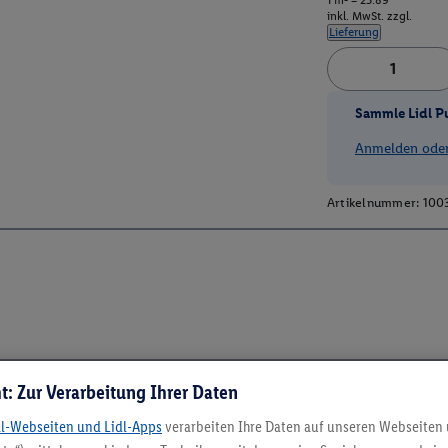
1 m² = 25.89
inkl. MwSt. zzgl.
Lieferung
Sammle Lidl P
Anmelden oder 
Artikelnummer:
100
t: Zur Verarbeitung Ihrer Daten
dl-Webseiten und Lidl-Apps
verarbeiten Ihre Daten auf unseren Webseiten
5.95 € Versand spa