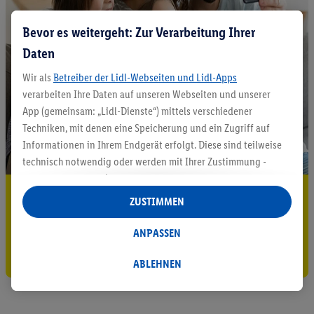
Bevor es weitergeht: Zur Verarbeitung Ihrer
Daten
Wir als
Betreiber der Lidl-Webseiten und Lidl-Apps
verarbeiten Ihre Daten auf unseren Webseiten und unserer
App (gemeinsam: „Lidl-Dienste“) mittels verschiedener
Techniken, mit denen eine Speicherung und ein Zugriff auf
Informationen in Ihrem Endgerät erfolgt. Diese sind teilweise
technisch notwendig oder werden mit Ihrer Zustimmung -
auch durch Partner (u.a.
als separat
oder gemeinsam
5.95 € Versand sparen³²ᵃ
Verantwortliche; im Zusammenhang mit dem IAB TCF
ZUSTIMMEN
insgesamt
6
Partner) - für komfortable Einstellungen, zur
Jetzt zum Newsletter anmelden
Statistik-Erstellung oder für personalisierte Werbung
ANPASSEN
innerhalb und außerhalb der Lidl-Dienste verwendet.
Gutschein sichern!
Datenverarbeitungen für personalisierte Werbung werden
ABLEHNEN
durchgeführt, um eigene Werbung auszusteuern und um
Dritten die Ausspielung von Werbung außerhalb der Lidl-
Dienste über die Ihnen und Ihren Haushaltsangehörigen