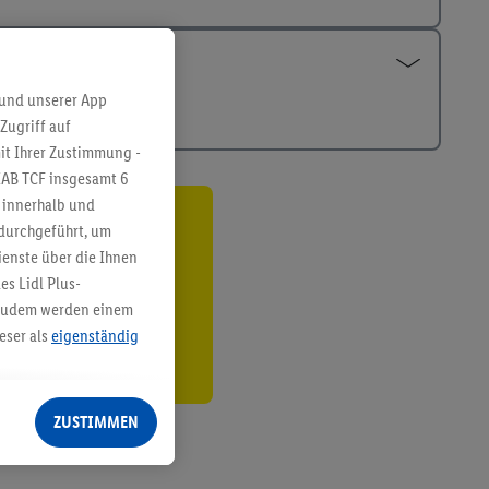
 und unserer App
Zugriff auf
it Ihrer Zustimmung -
IAB TCF insgesamt
6
g innerhalb und
 durchgeführt, um
ren³²ᵃ
enste über die Ihnen
den
s Lidl Plus-
. Zudem werden einem
eser als
eigenständig
eren Diensten
Lidl-Dienste, Ihr
ZUSTIMMEN
echt - sowie Ihre
ch dem Speichern von