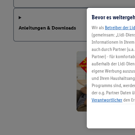
Bevor es weitergeh
Wir als
Betreiber der Li
Anleitungen & Downloads
(gemeinsam: „Lidl-Diens
Informationen in Ihrem 
auch durch Partner (u.a
Partner) - für komforta
außerhalb der Lidl-Die
eigene Werbung auszust
und Ihren Haushaltsang
Programms sind, werden
der o.g. Partner Daten ü
Verantwortlicher
den Er
Die Erstellung personal
angereicherten Profilen
Kaufverhalten in den Li
genauen Standortdaten)