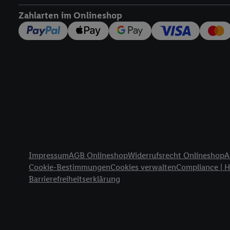
widerrufen - jederzeit 
Zahlarten im Onlineshop
Telekommunikations-basi
die Lidl-Dienste) wider
Durch einen Klick auf „
„Zustimmen“ stimmen Si
genannten Partner zu. W
jederzeit mit Wirkung f
finden Sie hier.
Unter „A
nachfolgend schlagwort
Erfolgsmessung:
Gewährleistung der Sic
Anzeige von Werbung un
Rechtliche Informationen
Verknüpfung verschiede
Impressum
AGB Onlineshop
Widerrufsrecht Onlineshop
A
Messung des Erfolgs v
Cookie-Bestimmungen
Cookies verwalten
Compliance | 
Technologie für digital
Barrierefreiheitserklärung
Verwendung genauer 
Zugriff auf Informa
Zielgruppen durch 