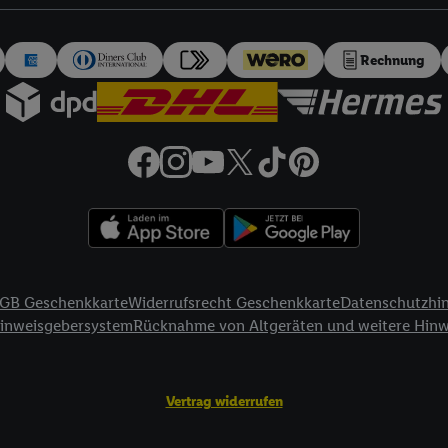
auch über
das Datenschutzportal von Utiq („consenthub“)
oder über „Anpass
erten Utiq-Technologie für digitales Marketing“ am unteren Ende dieser E
rufen. Weitere Informationen finden Sie in den
Datenschutzbestimmungen 
Rechnung
Ablehnen“ können Sie nur den Einsatz notwendiger Techniken zulassen. Dur
e allen Verarbeitungen zu sämtlichen vorgenannten Zwecken unter Einbi
eitere Informationen, auch zur Speicherdauer der Daten und zu Ihrem Rech
ür die Zukunft zu widerrufen, finden Sie in unseren
Datenschutzbestimmu
npassen“ können Sie einzelne Verwendungszwecke oder Partner zulassen; d
artig benannten Zwecke und Funktionen im Rahmen des Einsatzes des IA
herheit, Verhinderung und Aufdeckung von Betrug und Fehlerbehebung, Be
d Inhalten, Abgleichung und Kombination von Daten aus unterschiedlich
ner Endgeräte, Identifikation von Geräten anhand automatisch übermittel
GB Geschenkkarte
Widerrufsrecht Geschenkkarte
Datenschutzhi
on Werbekampagnen durch TTD und Nutzung der Telekommunikations-basie
Hinweisgebersystem
Rücknahme von Altgeräten und weitere Hin
es Marketing, sowie:
Standortdaten. Erstellung von Profilen für personalisierte Werbung. Spe
Vertrag widerrufen
tionen auf einem Endgerät. Entwicklung und Verbesserung der Angebote. 
Statistiken oder Kombinationen von Daten aus verschiedenen Quellen. V