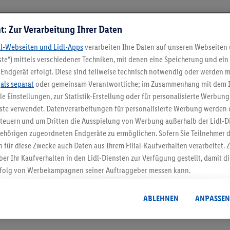
t: Zur Verarbeitung Ihrer Daten
dl-Webseiten und Lidl-Apps
verarbeiten Ihre Daten auf unseren Webseiten
te“) mittels verschiedener Techniken, mit denen eine Speicherung und ein 
Endgerät erfolgt. Diese sind teilweise technisch notwendig oder werden m
.
als separat
oder gemeinsam Verantwortliche; im Zusammenhang mit dem 
ble Einstellungen, zur Statistik-Erstellung oder für personalisierte Werbun
nste verwendet. Datenverarbeitungen für personalisierte Werbung werden
5.95 € Versand spa
euern und um Dritten die Ausspielung von Werbung außerhalb der Lidl-Di
Jetzt zum Newsletter anmel
ehörigen zugeordneten Endgeräte zu ermöglichen. Sofern Sie Teilnehmer de
 für diese Zwecke auch Daten aus Ihrem Filial-Kaufverhalten verarbeitet
ber Ihr Kaufverhalten in den Lidl-Diensten zur Verfügung gestellt, damit di
Gutschein sichern!
folg von Werbekampagnen seiner Auftraggeber messen kann.
isierter Werbung basiert auf der Generierung von auch mit Daten von and
. Dies umfasst die Zusammenführung von Daten (z.B. über Ihre Nutzung der 
ABLEHNEN
ANPASSEN
dl-Diensten, Informationen aus Ihrem Kundenkonto - z.B. Alter oder Geschl
 auch über verschiedene Endgeräte und Lidl-Dienste hinweg einschließli