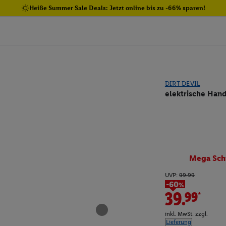
Heiße Summer Sale Deals: Jetzt online bis zu -66% sparen!
DIRT DEVIL
elektrische Han
Mega Sch
UVP:
99.99
-60%
39.99*
inkl. MwSt. zzgl.
Lieferung