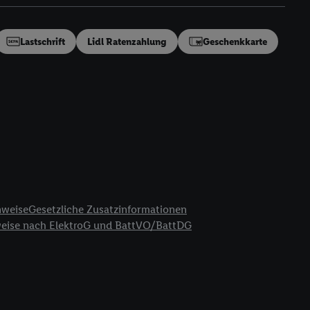
en“/„Nutzung der
inwilligung (nur für
von Utiq
.
Lastschrift
Lidl Ratenzahlung
Geschenkkarte
ch einen Klick auf
ndung sämtlicher
t, Ihre Einwilligung
ngen
.
Die Impressen
as gilt auch für die
B TCF für Werbung und
reitstellung und
en Quellen,
ter Informationen,
nweise
Gesetzliche Zusatzinformationen
rten Utiq-
weise nach ElektroG und BattVO/BattDG
ichern von oder
Analyse von
erwendung