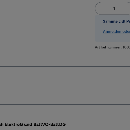
Sammle Lidl P
Anmelden oder 
Artikelnummer:
100
ch ElektroG und BattVO-BattDG