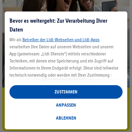
Bevor es weitergeht: Zur Verarbeitung Ihrer
Daten
Wir als
Betreiber der Lidl-Webseiten und Lidl-Apps
verarbeiten Ihre Daten auf unseren Webseiten und unserer
App (gemeinsam: „Lidl-Dienste“) mittels verschiedener
Techniken, mit denen eine Speicherung und ein Zugriff auf
Informationen in Ihrem Endgerät erfolgt. Diese sind teilweise
technisch notwendig oder werden mit Ihrer Zustimmung -
auch durch Partner (u.a.
als separat
oder gemeinsam
Verantwortliche; im Zusammenhang mit dem IAB TCF
ZUSTIMMEN
5.95 € Versand sparen³²ᵃ
insgesamt
6
Partner) - für komfortable Einstellungen, zur
Statistik-Erstellung oder für personalisierte Werbung
ANPASSEN
Jetzt zum Newsletter anmelden
innerhalb und außerhalb der Lidl-Dienste verwendet.
Datenverarbeitungen für personalisierte Werbung werden
ABLEHNEN
Gutschein sichern!
durchgeführt, um eigene Werbung auszusteuern und um
Dritten die Ausspielung von Werbung außerhalb der Lidl-