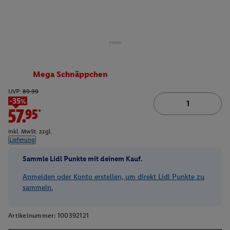
Mega Schnäppchen
UVP:
89.99
-35%
57.95*
inkl. MwSt. zzgl.
Lieferung
Sammle Lidl Punkte mit deinem Kauf.
Anmelden oder Konto erstellen, um direkt Lidl Punkte zu
sammeln.
Artikelnummer:
100392121