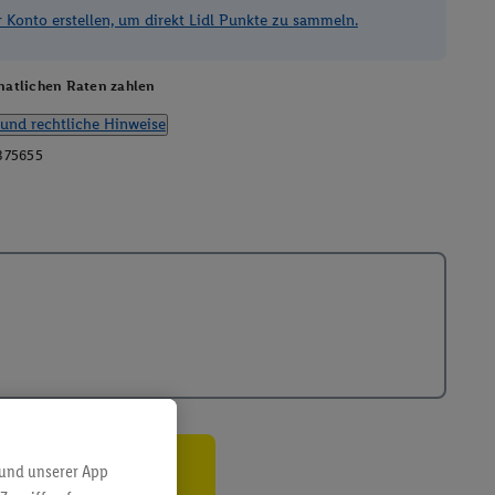
Konto erstellen, um direkt Lidl Punkte zu sammeln.
atlichen Raten zahlen
und rechtliche Hinweise
375655
 und unserer App
ren³²ᵃ