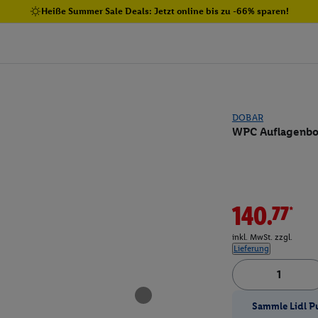
Heiße Summer Sale Deals: Jetzt online bis zu -66% sparen!
DOBAR
WPC Auflagenbox,
140.77*
inkl. MwSt. zzgl.
Lieferung
Sammle Lidl P