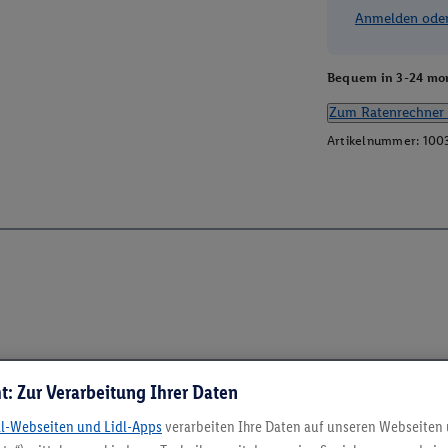
Anmelden oder 
Bequem in 3-24 mon
Zum Ratenrechner 
Artikelnummer:
100
t: Zur Verarbeitung Ihrer Daten
dl-Webseiten und Lidl-Apps
verarbeiten Ihre Daten auf unseren Webseiten
5.95 € Versand spa