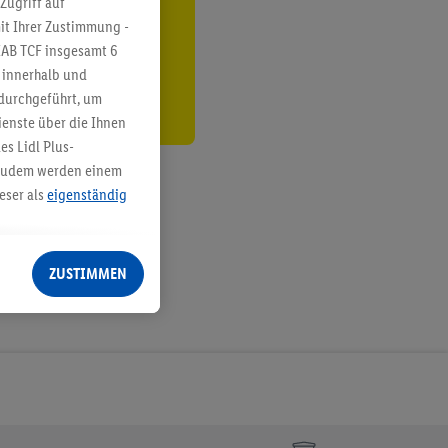
Zugriff auf
it Ihrer Zustimmung -
den
IAB TCF insgesamt
6
g innerhalb und
 durchgeführt, um
enste über die Ihnen
s Lidl Plus-
. Zudem werden einem
eser als
eigenständig
eren Diensten
Lidl-Dienste, Ihr
ZUSTIMMEN
echt - sowie Ihre
ch dem Speichern von
sogenannten
 zur Leistungs-/
ur technischen
n Ihr bestehendes Lidl