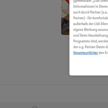
(gemeinsam: „Lidl-Diens
Informationen in Ihrem 
auch durch Partner (u.a
Partner) - für komforta
außerhalb der Lidl-Die
eigene Werbung auszust
und Ihren Haushaltsang
Programms sind, werden
der o.g. Partner Daten ü
Verantwortlicher
den Er
Die Erstellung personal
angereicherten Profilen
Kaufverhalten in den Li
genauen Standortdaten)
und/ oder dem Zugriff 
Segmenten). Im Zusamme
Erfolgsmessung der Wer
Sicherung und Optimie
Sofern Sie hier Ihre Zus