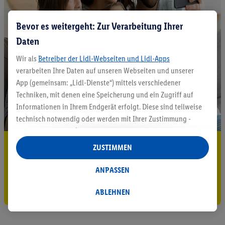
Bevor es weitergeht: Zur Verarbeitung Ihrer
Daten
Wir als
Betreiber der Lidl-Webseiten und Lidl-Apps
verarbeiten Ihre Daten auf unseren Webseiten und unserer
App (gemeinsam: „Lidl-Dienste“) mittels verschiedener
Techniken, mit denen eine Speicherung und ein Zugriff auf
Informationen in Ihrem Endgerät erfolgt. Diese sind teilweise
technisch notwendig oder werden mit Ihrer Zustimmung -
auch durch Partner (u.a.
als separat
oder gemeinsam
Verantwortliche; im Zusammenhang mit dem IAB TCF
5.95 € Versand sparen³²ᵃ
ZUSTIMMEN
insgesamt
6
Partner) - für komfortable Einstellungen, zur
Jetzt zum Newsletter anmelden
Statistik-Erstellung oder für personalisierte Werbung
ANPASSEN
innerhalb und außerhalb der Lidl-Dienste verwendet.
Gutschein sichern!
Datenverarbeitungen für personalisierte Werbung werden
ABLEHNEN
durchgeführt, um eigene Werbung auszusteuern und um
Dritten die Ausspielung von Werbung außerhalb der Lidl-