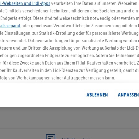
dl-Webseiten und Lidl-Apps
verarbeiten Ihre Daten auf unseren Webseiten
te“) mittels verschiedener Techniken, mit denen eine Speicherung und ein 
5.95 € Versand spa
Endgerät erfolgt. Diese sind teilweise technisch notwendig oder werden m
.
als separat
oder gemeinsam Verantwortliche; im Zusammenhang mit dem 
Jetzt zum Newsletter anmel
ble Einstellungen, zur Statistik-Erstellung oder für personalisierte Werbun
nste verwendet. Datenverarbeitungen für personalisierte Werbung werden
Gutschein sichern!
euern und um Dritten die Ausspielung von Werbung außerhalb der Lidl-Di
ehörigen zugeordneten Endgeräte zu ermöglichen. Sofern Sie Teilnehmer de
 für diese Zwecke auch Daten aus Ihrem Filial-Kaufverhalten verarbeitet
ber Ihr Kaufverhalten in den Lidl-Diensten zur Verfügung gestellt, damit di
folg von Werbekampagnen seiner Auftraggeber messen kann.
isierter Werbung basiert auf der Generierung von auch mit Daten von and
. Dies umfasst die Zusammenführung von Daten (z.B. über Ihre Nutzung der 
ABLEHNEN
ANPASSEN
dl-Diensten, Informationen aus Ihrem Kundenkonto - z.B. Alter oder Geschl
 auch über verschiedene Endgeräte und Lidl-Dienste hinweg einschließli
auf Informationen auf Ihren Endgeräten zur Erstellung von Zielgruppen (
nhang mit dem Ausspielen dieser Werbung erfolgen Verarbeitungen auch
bung, zur Zielgruppenforschung, zur Entwicklung von Angeboten sowie z
rung dieser Werbeausspielungen.