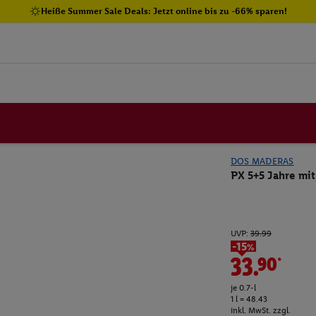
Heiße Summer Sale Deals: Jetzt online bis zu -66% sparen!
DOS MADERAS
PX 5+5 Jahre mi
UVP:
39.99
-15%
33.90*
je 0.7-l
1 l = 48.43
inkl. MwSt. zzgl.