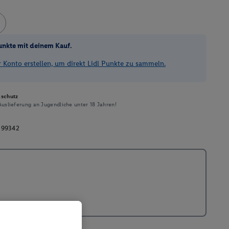
unkte mit deinem Kauf.
Konto erstellen, um direkt Lidl Punkte zu sammeln.
schutz
uslieferung an Jugendliche unter 18 Jahren!
199342