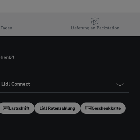
n Ihr bestehendes Lidl
n gemeinsamer
zielle Online-Kennung
Kennung verwenden
 Tagen
Lieferung an Packstation
ung auszuspielen.
 umgewandelte E-Mail-
chenk⁷!
 Utiq-Technologie in
 Sie verfügbar ist.
dresse und einer
en diese Kennung
Lidl Connect
nsten zu erfassen.
 von Dritten betrieben
gung speziell zur
Lastschrift
Lidl Ratenzahlung
Geschenkkarte
ung generell zu
en“/„Nutzung der
inwilligung (nur für
von Utiq
.