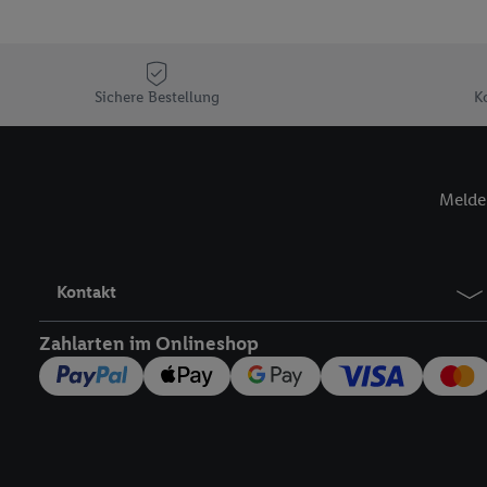
Sofern Sie hier Ihre Zus
Plus-Konto einloggen, 
Verantwortlichkeit mit
zu erstellen (die sogen
Sichere Bestellung
K
können, um Sie in von 
Hierzu wird von uns un
Adresse in gemeinsamer 
Melde 
Zudem erlauben Sie uns,
den Lidl-Diensten einzus
Wenn das der Fall ist, g
Kundenkonto-Referenz, 
Kontakt
verwenden, um Sie wied
Insbesondere können Sie
Zahlarten im Onlineshop
werden, damit wir Ihnen
Nutzung der Utiq-Techno
widerrufen - jederzeit 
Telekommunikations-basi
die Lidl-Dienste) wider