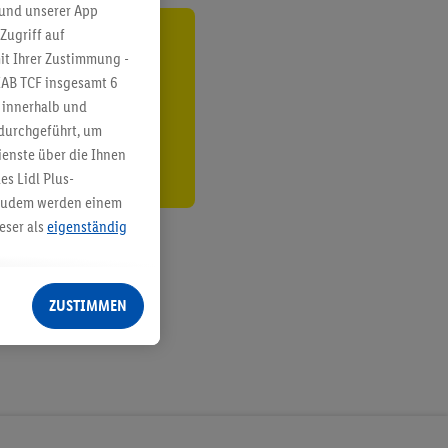
 und unserer App
Zugriff auf
ren³²ᵃ
it Ihrer Zustimmung -
IAB TCF insgesamt
6
den
g innerhalb und
 durchgeführt, um
enste über die Ihnen
s Lidl Plus-
. Zudem werden einem
eser als
eigenständig
eren Diensten
Lidl-Dienste, Ihr
ZUSTIMMEN
echt - sowie Ihre
ch dem Speichern von
sogenannten
 zur Leistungs-/
ur technischen