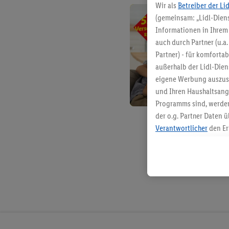
Wir als
Betreiber der Li
(gemeinsam: „Lidl-Diens
Informationen in Ihrem 
auch durch Partner (u.a
Partner) - für komforta
außerhalb der Lidl-Die
eigene Werbung auszust
und Ihren Haushaltsang
Programms sind, werden
der o.g. Partner Daten ü
Verantwortlicher
den Er
Die Erstellung personal
angereicherten Profilen
Kaufverhalten in den Li
genauen Standortdaten)
und/ oder dem Zugriff 
Segmenten). Im Zusamme
Erfolgsmessung der Wer
Sicherung und Optimie