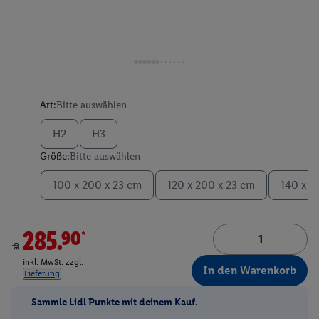
Art:
Bitte auswählen
H2
H3
Größe:
Bitte auswählen
100 x 200 x 23 cm
120 x 200 x 23 cm
140 x 2
285.90*
ab
inkl. MwSt. zzgl.
In den Warenkorb
Lieferung
Sammle Lidl Punkte mit deinem Kauf.