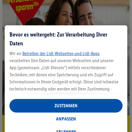
Bevor es weitergeht: Zur Verarbeitung Ihrer
Daten
Wir als
Betreiber der Lidl-Webseiten und Lidl-Apps
verarbeiten Ihre Daten auf unseren Webseiten und unserer
App (gemeinsam: „Lidl-Dienste“) mittels verschiedener
Techniken, mit denen eine Speicherung und ein Zugriff auf
Informationen in Ihrem Endgerät erfolgt. Diese sind teilweise
technisch notwendig oder werden mit Ihrer Zustimmung -
auch durch Partner (u.a.
als separat
oder gemeinsam
Verantwortliche; im Zusammenhang mit dem IAB TCF
ZUSTIMMEN
insgesamt
6
Partner) - für komfortable Einstellungen, zur
Statistik-Erstellung oder für personalisierte Werbung
ANPASSEN
5.95 € Versand sparen³²ᵃ
innerhalb und außerhalb der Lidl-Dienste verwendet.
Datenverarbeitungen für personalisierte Werbung werden
ABLEHNEN