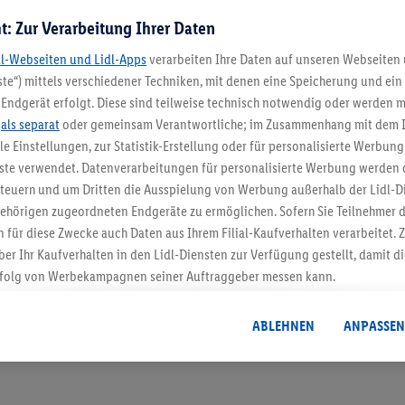
t: Zur Verarbeitung Ihrer Daten
dl-Webseiten und Lidl-Apps
verarbeiten Ihre Daten auf unseren Webseiten
te“) mittels verschiedener Techniken, mit denen eine Speicherung und ein 
Endgerät erfolgt. Diese sind teilweise technisch notwendig oder werden m
.
als separat
oder gemeinsam Verantwortliche; im Zusammenhang mit dem 
ble Einstellungen, zur Statistik-Erstellung oder für personalisierte Werbun
5.95 € Versand spa
nste verwendet. Datenverarbeitungen für personalisierte Werbung werden
Jetzt zum Newsletter anmel
euern und um Dritten die Ausspielung von Werbung außerhalb der Lidl-Di
ehörigen zugeordneten Endgeräte zu ermöglichen. Sofern Sie Teilnehmer de
 für diese Zwecke auch Daten aus Ihrem Filial-Kaufverhalten verarbeitet
Gutschein sichern!
ber Ihr Kaufverhalten in den Lidl-Diensten zur Verfügung gestellt, damit di
folg von Werbekampagnen seiner Auftraggeber messen kann.
isierter Werbung basiert auf der Generierung von auch mit Daten von and
. Dies umfasst die Zusammenführung von Daten (z.B. über Ihre Nutzung der 
ABLEHNEN
ANPASSEN
dl-Diensten, Informationen aus Ihrem Kundenkonto - z.B. Alter oder Geschl
 auch über verschiedene Endgeräte und Lidl-Dienste hinweg einschließli
auf Informationen auf Ihren Endgeräten zur Erstellung von Zielgruppen (