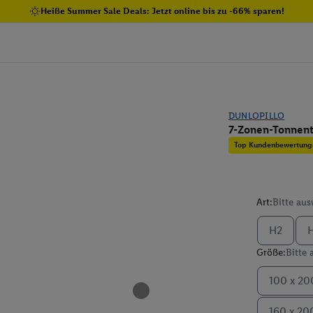
Heiße Summer Sale Deals: Jetzt online bis zu -66% sparen!
DUNLOPILLO
7-Zonen-Tonnen
Top Kundenbewertung
Art:
Bitte au
H2
Größe:
Bitte
100 x 20
160 x 20