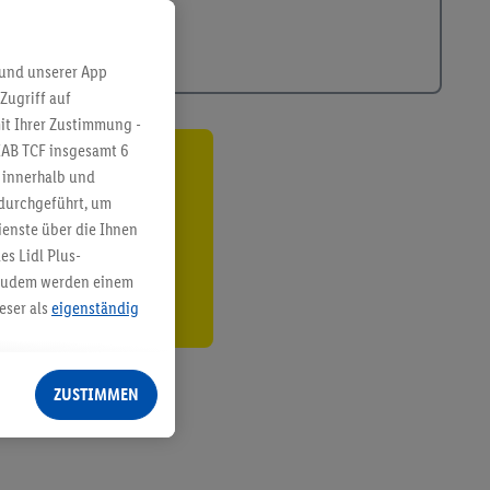
 und unserer App
Zugriff auf
it Ihrer Zustimmung -
IAB TCF insgesamt
6
g innerhalb und
ren³²ᵃ
 durchgeführt, um
den
enste über die Ihnen
s Lidl Plus-
. Zudem werden einem
eser als
eigenständig
eren Diensten
Lidl-Dienste, Ihr
ZUSTIMMEN
echt - sowie Ihre
ch dem Speichern von
sogenannten