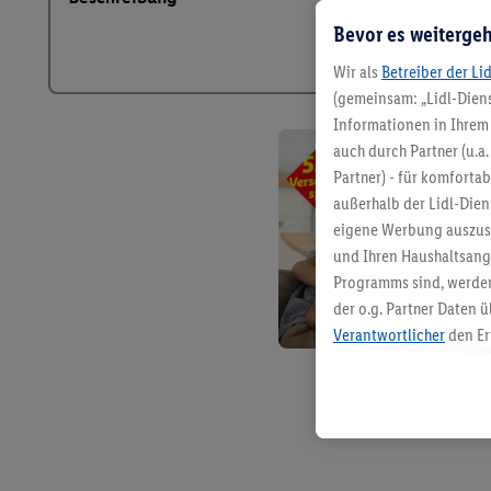
Bevor es weitergeh
Wir als
Betreiber der Li
(gemeinsam: „Lidl-Diens
Informationen in Ihrem 
auch durch Partner (u.a
Partner) - für komforta
außerhalb der Lidl-Die
eigene Werbung auszust
und Ihren Haushaltsang
Programms sind, werden
der o.g. Partner Daten ü
Verantwortlicher
den Er
Die Erstellung personal
angereicherten Profilen
Kaufverhalten in den Li
genauen Standortdaten)
und/ oder dem Zugriff 