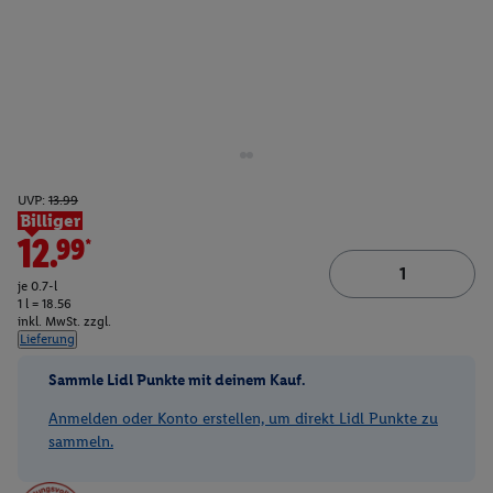
UVP:
13.99
Billiger
12.99*
je 0.7-l
1 l = 18.56
inkl. MwSt. zzgl.
Lieferung
Sammle Lidl Punkte mit deinem Kauf.
Anmelden oder Konto erstellen, um direkt Lidl Punkte zu
sammeln.