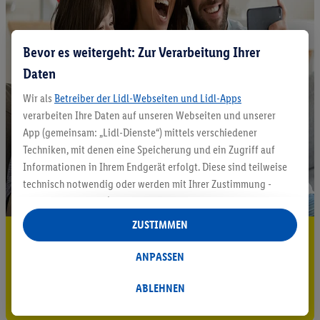
Bevor es weitergeht: Zur Verarbeitung Ihrer
Daten
Wir als
Betreiber der Lidl-Webseiten und Lidl-Apps
verarbeiten Ihre Daten auf unseren Webseiten und unserer
App (gemeinsam: „Lidl-Dienste“) mittels verschiedener
Techniken, mit denen eine Speicherung und ein Zugriff auf
Informationen in Ihrem Endgerät erfolgt. Diese sind teilweise
technisch notwendig oder werden mit Ihrer Zustimmung -
auch durch Partner (u.a.
als separat
oder gemeinsam
Verantwortliche; im Zusammenhang mit dem IAB TCF
ZUSTIMMEN
5.95 € Versand sparen³²ᵃ
insgesamt
6
Partner) - für komfortable Einstellungen, zur
Statistik-Erstellung oder für personalisierte Werbung
ANPASSEN
Jetzt zum Newsletter anmelden
innerhalb und außerhalb der Lidl-Dienste verwendet.
Datenverarbeitungen für personalisierte Werbung werden
ABLEHNEN
Gutschein sichern!
durchgeführt, um eigene Werbung auszusteuern und um