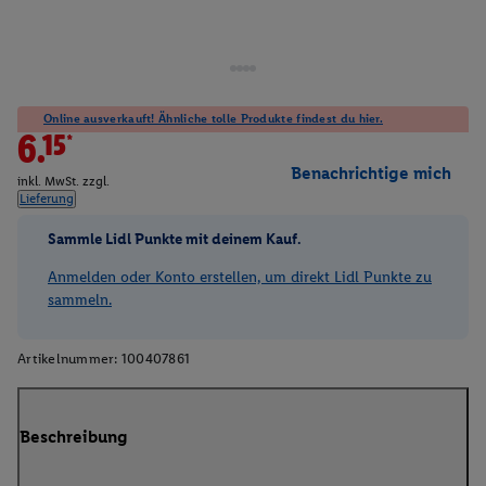
Online ausverkauft! Ähnliche tolle Produkte findest du hier.
6.15*
Benachrichtige mich
inkl. MwSt. zzgl.
Lieferung
Sammle Lidl Punkte mit deinem Kauf.
Anmelden oder Konto erstellen, um direkt Lidl Punkte zu
sammeln.
Artikelnummer:
100407861
Beschreibung