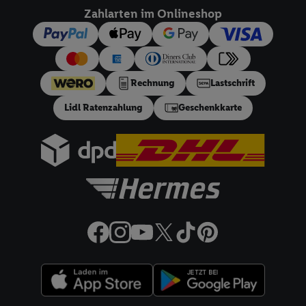
dieser Werbeausspielungen.
Zahlarten im Onlineshop
Sofern Sie hier Ihre Zustimmung dazu erteilen und danach ein
Lidl Plus-Konto erstellen bzw. sich in Ihr bestehendes Lidl
Plus-Konto einloggen, kann darüber hinaus auch Ihre dort
angegebene E-Mail-Adresse von uns in gemeinsamer
Rechnung
Lastschrift
Verantwortlichkeit mit einem der oben genannten Partner
verwendet werden, um daraus eine spezielle Online-Kennung
Lidl Ratenzahlung
Geschenkkarte
zu erstellen (die sogenannte EUID), die wir sodann ähnlich wie
die sogleich beschriebene Utiq-Kennung verwenden können,
um Sie in von Dritten betriebenen Diensten zu erkennen und
Ihnen personalisierte Werbung auszuspielen. Hierzu wird von
uns und einem der anderen oben genannten Partner auch Ihre
in einen Hashwert umgewandelte E-Mail-Adresse in
gemeinsamer Verantwortlichkeit verarbeitet.
Zudem erlauben Sie uns, der Utiq SA/NV („Utiq“) und
Ihrem
Telekommunikationsnetzbetreiber
, die Utiq-Technologie
in den Lidl-Diensten einzusetzen. Utiq prüft zunächst anhand
Ihrer IP-Adresse, ob die Technologie für Sie verfügbar ist.
Wenn das der Fall ist, gibt Utiq Ihre IP-Adresse an Ihren