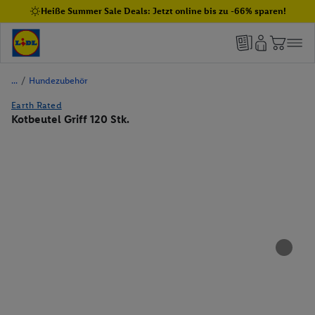
Heiße Summer Sale Deals: Jetzt online bis zu -66% sparen!
/
Hundezubehör
Earth Rated
Kotbeutel Griff 120 Stk.