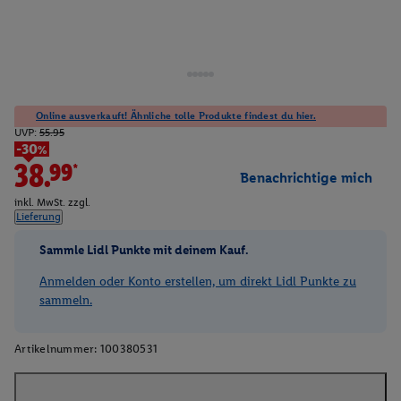
Online ausverkauft! Ähnliche tolle Produkte findest du hier.
UVP:
55.95
-30%
38.99*
Benachrichtige mich
inkl. MwSt. zzgl.
Lieferung
Sammle Lidl Punkte mit deinem Kauf.
Anmelden oder Konto erstellen, um direkt Lidl Punkte zu
sammeln.
Artikelnummer:
100380531