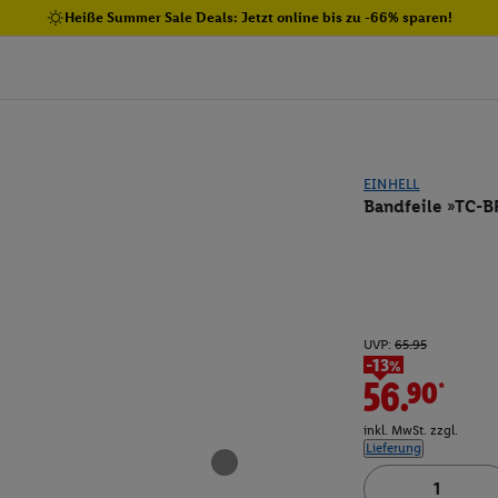
Heiße Summer Sale Deals: Jetzt online bis zu -66% sparen!
EINHELL
Bandfeile »TC-B
UVP:
65.95
-13%
56.90*
inkl. MwSt. zzgl.
Lieferung