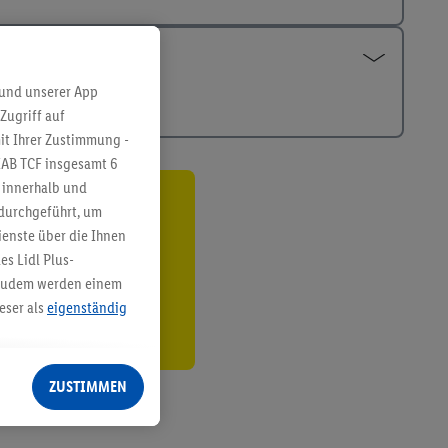
 und unserer App
Zugriff auf
it Ihrer Zustimmung -
IAB TCF insgesamt
6
g innerhalb und
 durchgeführt, um
ren³²ᵃ
enste über die Ihnen
den
s Lidl Plus-
. Zudem werden einem
eser als
eigenständig
eren Diensten
Lidl-Dienste, Ihr
ZUSTIMMEN
echt - sowie Ihre
ch dem Speichern von