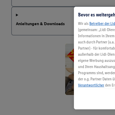
Bevor es weitergeh
Wir als
Betreiber der Li
Anleitungen & Downloads
(gemeinsam: „Lidl-Diens
Informationen in Ihrem 
auch durch Partner (u.a
Partner) - für komforta
außerhalb der Lidl-Die
eigene Werbung auszust
und Ihren Haushaltsang
Programms sind, werden
der o.g. Partner Daten ü
Verantwortlicher
den Er
Die Erstellung personal
angereicherten Profilen
Kaufverhalten in den Li
genauen Standortdaten)