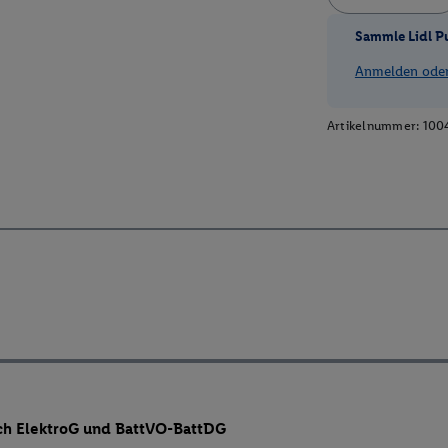
Sammle Lidl P
Anmelden oder 
Artikelnummer:
100
ch ElektroG und BattVO-BattDG