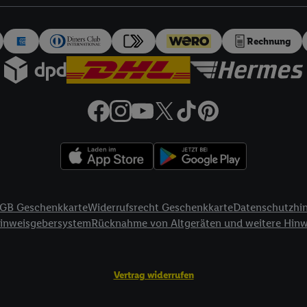
auch über
das Datenschutzportal von Utiq („consenthub“)
oder über „Anpass
erten Utiq-Technologie für digitales Marketing“ am unteren Ende dieser E
rufen. Weitere Informationen finden Sie in den
Datenschutzbestimmungen 
Rechnung
Ablehnen“ können Sie nur den Einsatz notwendiger Techniken zulassen. Dur
e allen Verarbeitungen zu sämtlichen vorgenannten Zwecken unter Einbi
eitere Informationen, auch zur Speicherdauer der Daten und zu Ihrem Rech
ür die Zukunft zu widerrufen, finden Sie in unseren
Datenschutzbestimmu
npassen“ können Sie einzelne Verwendungszwecke oder Partner zulassen; d
artig benannten Zwecke und Funktionen im Rahmen des Einsatzes des IA
herheit, Verhinderung und Aufdeckung von Betrug und Fehlerbehebung, Be
d Inhalten, Abgleichung und Kombination von Daten aus unterschiedlich
ner Endgeräte, Identifikation von Geräten anhand automatisch übermittel
GB Geschenkkarte
Widerrufsrecht Geschenkkarte
Datenschutzhi
on Werbekampagnen durch TTD und Nutzung der Telekommunikations-basie
Hinweisgebersystem
Rücknahme von Altgeräten und weitere Hin
es Marketing, sowie:
Standortdaten. Erstellung von Profilen für personalisierte Werbung. Spe
Vertrag widerrufen
tionen auf einem Endgerät. Entwicklung und Verbesserung der Angebote. 
Statistiken oder Kombinationen von Daten aus verschiedenen Quellen. V