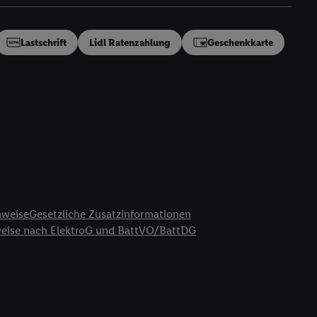
en“/„Nutzung der
inwilligung (nur für
von Utiq
.
Lastschrift
Lidl Ratenzahlung
Geschenkkarte
ch einen Klick auf
ndung sämtlicher
t, Ihre Einwilligung
ngen
.
Die Impressen
as gilt auch für die
B TCF für Werbung und
reitstellung und
en Quellen,
ter Informationen,
nweise
Gesetzliche Zusatzinformationen
rten Utiq-
weise nach ElektroG und BattVO/BattDG
ichern von oder
Analyse von
erwendung