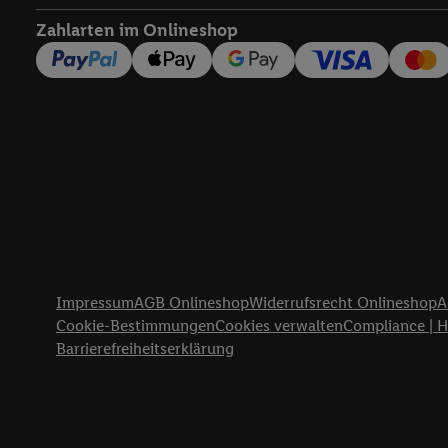
widerrufen - jederzeit 
Zahlarten im Onlineshop
Telekommunikations-basi
die Lidl-Dienste) wider
Durch einen Klick auf „
„Zustimmen“ stimmen Si
genannten Partner zu. W
jederzeit mit Wirkung f
finden Sie hier.
Unter „A
nachfolgend schlagwort
Erfolgsmessung:
Gewährleistung der Sic
Anzeige von Werbung un
Rechtliche Informationen
Verknüpfung verschiede
Impressum
AGB Onlineshop
Widerrufsrecht Onlineshop
A
Messung des Erfolgs v
Cookie-Bestimmungen
Cookies verwalten
Compliance | 
Technologie für digital
Barrierefreiheitserklärung
Verwendung genauer 
Zugriff auf Informa
Zielgruppen durch 