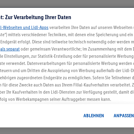
t: Zur Verarbeitung Ihrer Daten
dl-Webseiten und Lidl-Apps
verarbeiten Ihre Daten auf unseren Webseiten
te“) mittels verschiedener Techniken, mit denen eine Speicherung und ein 
Endgerät erfolgt. Diese sind teilweise technisch notwendig oder werden m
.
als separat
oder gemeinsam Verantwortliche; im Zusammenhang mit dem 
ble Einstellungen, zur Statistik-Erstellung oder für personalisierte Werbun
nste verwendet. Datenverarbeitungen für personalisierte Werbung werden
5.95 € Versand spa
euern und um Dritten die Ausspielung von Werbung außerhalb der Lidl-Di
Jetzt zum Newsletter anmel
ehörigen zugeordneten Endgeräte zu ermöglichen. Sofern Sie Teilnehmer de
 für diese Zwecke auch Daten aus Ihrem Filial-Kaufverhalten verarbeitet
ber Ihr Kaufverhalten in den Lidl-Diensten zur Verfügung gestellt, damit di
Gutschein sichern!
folg von Werbekampagnen seiner Auftraggeber messen kann.
isierter Werbung basiert auf der Generierung von auch mit Daten von and
. Dies umfasst die Zusammenführung von Daten (z.B. über Ihre Nutzung der 
ABLEHNEN
ANPASSEN
dl-Diensten, Informationen aus Ihrem Kundenkonto - z.B. Alter oder Geschl
 auch über verschiedene Endgeräte und Lidl-Dienste hinweg einschließli