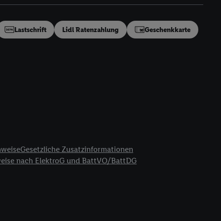
en“/„Nutzung der
inwilligung (nur für
von Utiq
.
Lastschrift
Lidl Ratenzahlung
Geschenkkarte
ch einen Klick auf
ndung sämtlicher
t, Ihre Einwilligung
ngen
.
Die Impressen
as gilt auch für die
B TCF für Werbung und
reitstellung und
en Quellen,
ter Informationen,
nweise
Gesetzliche Zusatzinformationen
rten Utiq-
weise nach ElektroG und BattVO/BattDG
ichern von oder
Analyse von
erwendung