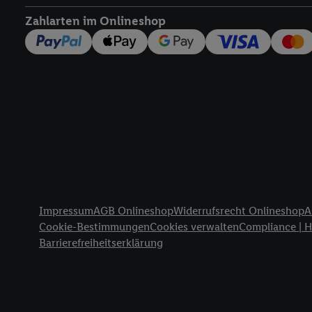
widerrufen - jederzeit 
Zahlarten im Onlineshop
Telekommunikations-basi
die Lidl-Dienste) wider
Durch einen Klick auf „
„Zustimmen“ stimmen Si
genannten Partner zu. W
jederzeit mit Wirkung f
finden Sie hier.
Unter „A
nachfolgend schlagwort
Erfolgsmessung:
Gewährleistung der Sic
Anzeige von Werbung un
Rechtliche Informationen
Verknüpfung verschiede
Impressum
AGB Onlineshop
Widerrufsrecht Onlineshop
A
Messung des Erfolgs v
Cookie-Bestimmungen
Cookies verwalten
Compliance | 
Technologie für digital
Barrierefreiheitserklärung
Verwendung genauer 
Zugriff auf Informa
Zielgruppen durch 