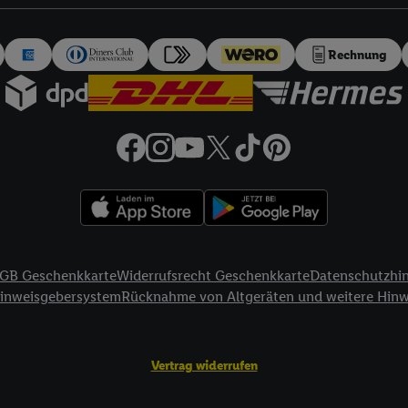
auch über
das Datenschutzportal von Utiq („consenthub“)
oder über „Anpass
erten Utiq-Technologie für digitales Marketing“ am unteren Ende dieser E
rufen. Weitere Informationen finden Sie in den
Datenschutzbestimmungen 
Rechnung
Ablehnen“ können Sie nur den Einsatz notwendiger Techniken zulassen. Dur
e allen Verarbeitungen zu sämtlichen vorgenannten Zwecken unter Einbi
eitere Informationen, auch zur Speicherdauer der Daten und zu Ihrem Rech
ür die Zukunft zu widerrufen, finden Sie in unseren
Datenschutzbestimmu
npassen“ können Sie einzelne Verwendungszwecke oder Partner zulassen; d
artig benannten Zwecke und Funktionen im Rahmen des Einsatzes des IA
herheit, Verhinderung und Aufdeckung von Betrug und Fehlerbehebung, Be
d Inhalten, Abgleichung und Kombination von Daten aus unterschiedlich
ner Endgeräte, Identifikation von Geräten anhand automatisch übermittel
GB Geschenkkarte
Widerrufsrecht Geschenkkarte
Datenschutzhi
on Werbekampagnen durch TTD und Nutzung der Telekommunikations-basie
Hinweisgebersystem
Rücknahme von Altgeräten und weitere Hin
es Marketing, sowie:
Standortdaten. Erstellung von Profilen für personalisierte Werbung. Spe
Vertrag widerrufen
tionen auf einem Endgerät. Entwicklung und Verbesserung der Angebote. 
Statistiken oder Kombinationen von Daten aus verschiedenen Quellen. V