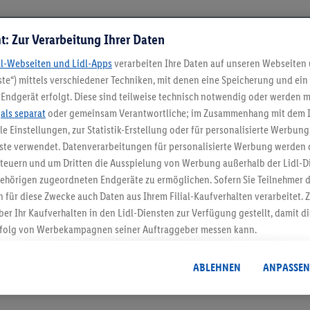
t: Zur Verarbeitung Ihrer Daten
dl-Webseiten und Lidl-Apps
verarbeiten Ihre Daten auf unseren Webseiten
te“) mittels verschiedener Techniken, mit denen eine Speicherung und ein 
Endgerät erfolgt. Diese sind teilweise technisch notwendig oder werden m
.
als separat
oder gemeinsam Verantwortliche; im Zusammenhang mit dem 
ble Einstellungen, zur Statistik-Erstellung oder für personalisierte Werbun
nste verwendet. Datenverarbeitungen für personalisierte Werbung werden
5.95 € Versand spa
euern und um Dritten die Ausspielung von Werbung außerhalb der Lidl-Di
Jetzt zum Newsletter anmel
ehörigen zugeordneten Endgeräte zu ermöglichen. Sofern Sie Teilnehmer de
 für diese Zwecke auch Daten aus Ihrem Filial-Kaufverhalten verarbeitet
ber Ihr Kaufverhalten in den Lidl-Diensten zur Verfügung gestellt, damit di
Gutschein sichern!
folg von Werbekampagnen seiner Auftraggeber messen kann.
isierter Werbung basiert auf der Generierung von auch mit Daten von and
. Dies umfasst die Zusammenführung von Daten (z.B. über Ihre Nutzung der 
ABLEHNEN
ANPASSEN
dl-Diensten, Informationen aus Ihrem Kundenkonto - z.B. Alter oder Geschl
 auch über verschiedene Endgeräte und Lidl-Dienste hinweg einschließli