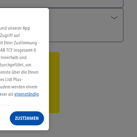
 und unserer App
Zugriff auf
it Ihrer Zustimmung -
IAB TCF insgesamt
6
g innerhalb und
 durchgeführt, um
ren³²ᵃ
enste über die Ihnen
den
s Lidl Plus-
. Zudem werden einem
eser als
eigenständig
eren Diensten
Lidl-Dienste, Ihr
ZUSTIMMEN
echt - sowie Ihre
ch dem Speichern von