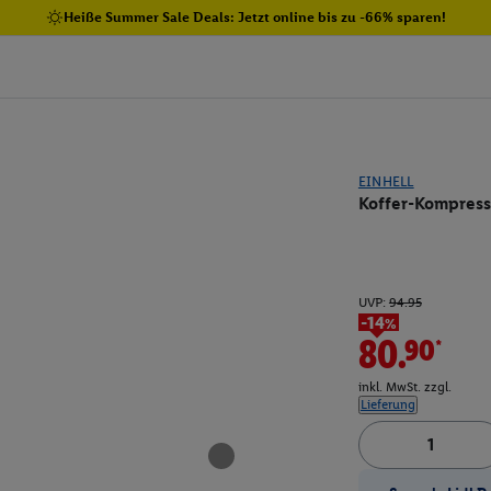
Heiße Summer Sale Deals: Jetzt online bis zu -66% sparen!
EINHELL
Koffer-Kompress
UVP:
94.95
-14%
80.90*
inkl. MwSt. zzgl.
Lieferung