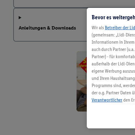
Bevor es weitergeh
Wir als
Betreiber der Li
Anleitungen & Downloads
(gemeinsam: „Lidl-Diens
Informationen in Ihrem 
auch durch Partner (u.a
Partner) - für komforta
außerhalb der Lidl-Die
eigene Werbung auszust
und Ihren Haushaltsang
Programms sind, werden
der o.g. Partner Daten ü
Verantwortlicher
den Er
Die Erstellung personal
angereicherten Profilen
Kaufverhalten in den Li
genauen Standortdaten)