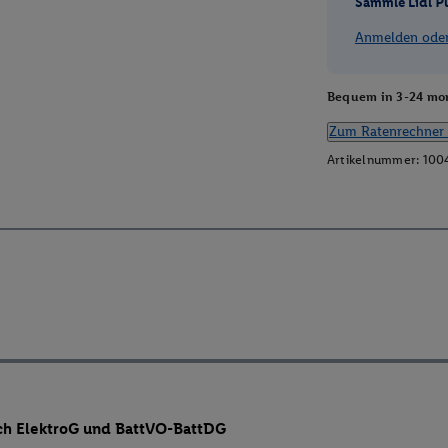
Sammle Lidl P
Anmelden oder 
Bequem in 3-24 mon
Zum Ratenrechner 
Artikelnummer:
100
ch ElektroG und BattVO-BattDG