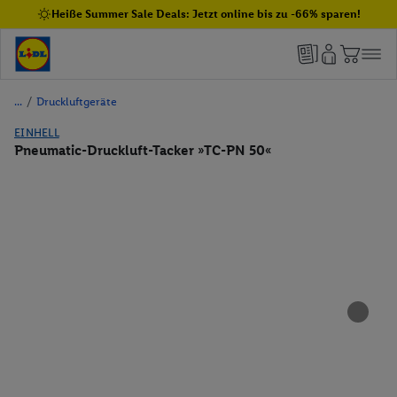
Heiße Summer Sale Deals: Jetzt online bis zu -66% sparen!
/
Druckluftgeräte
EINHELL
Pneumatic-Druckluft-Tacker »TC-PN 50«