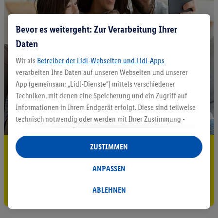
Bevor es weitergeht: Zur Verarbeitung Ihrer
Daten
Wir als
Betreiber der Lidl-Webseiten und Lidl-Apps
verarbeiten Ihre Daten auf unseren Webseiten und unserer
App (gemeinsam: „Lidl-Dienste“) mittels verschiedener
Techniken, mit denen eine Speicherung und ein Zugriff auf
Informationen in Ihrem Endgerät erfolgt. Diese sind teilweise
technisch notwendig oder werden mit Ihrer Zustimmung -
auch durch Partner (u.a.
als separat
oder gemeinsam
Verantwortliche; im Zusammenhang mit dem IAB TCF
ZUSTIMMEN
5.95 € Versand sparen³²ᵃ
insgesamt
6
Partner) - für komfortable Einstellungen, zur
Statistik-Erstellung oder für personalisierte Werbung
Jetzt zum Newsletter anmelden
ANPASSEN
innerhalb und außerhalb der Lidl-Dienste verwendet.
Gutschein sichern!
Datenverarbeitungen für personalisierte Werbung werden
ABLEHNEN
durchgeführt, um eigene Werbung auszusteuern und um
Dritten die Ausspielung von Werbung außerhalb der Lidl-