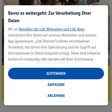
Bevor es weitergeht: Zur Verarbeitung Ihrer
Daten
Wir als
Betreiber der Lidl-Webseiten und Lidl-Apps
verarbeiten Ihre Daten auf unseren Webseiten und unserer
App (gemeinsam: „Lidl-Dienste“) mittels verschiedener
Techniken, mit denen eine Speicherung und ein Zugriff auf
Informationen in Ihrem Endgerät erfolgt. Diese sind teilweise
technisch notwendig oder werden mit Ihrer Zustimmung -
auch durch Partner (u.a.
als separat
oder gemeinsam
Verantwortliche; im Zusammenhang mit dem IAB TCF
5.95 € Versand sparen³²ᵃ
ZUSTIMMEN
insgesamt
6
Partner) - für komfortable Einstellungen, zur
Jetzt zum Newsletter anmelden
Statistik-Erstellung oder für personalisierte Werbung
ANPASSEN
innerhalb und außerhalb der Lidl-Dienste verwendet.
Gutschein sichern!
Datenverarbeitungen für personalisierte Werbung werden
ABLEHNEN
durchgeführt, um eigene Werbung auszusteuern und um
Dritten die Ausspielung von Werbung außerhalb der Lidl-