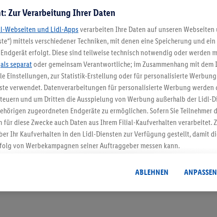
t: Zur Verarbeitung Ihrer Daten
dl-Webseiten und Lidl-Apps
verarbeiten Ihre Daten auf unseren Webseiten
te“) mittels verschiedener Techniken, mit denen eine Speicherung und ein 
Endgerät erfolgt. Diese sind teilweise technisch notwendig oder werden m
.
als separat
oder gemeinsam Verantwortliche; im Zusammenhang mit dem 
5.95 € Versand spa
ble Einstellungen, zur Statistik-Erstellung oder für personalisierte Werbun
nste verwendet. Datenverarbeitungen für personalisierte Werbung werden
Jetzt zum Newsletter anmel
euern und um Dritten die Ausspielung von Werbung außerhalb der Lidl-Di
ehörigen zugeordneten Endgeräte zu ermöglichen. Sofern Sie Teilnehmer de
Gutschein sichern!
 für diese Zwecke auch Daten aus Ihrem Filial-Kaufverhalten verarbeitet
ber Ihr Kaufverhalten in den Lidl-Diensten zur Verfügung gestellt, damit di
folg von Werbekampagnen seiner Auftraggeber messen kann.
isierter Werbung basiert auf der Generierung von auch mit Daten von and
. Dies umfasst die Zusammenführung von Daten (z.B. über Ihre Nutzung der 
ABLEHNEN
ANPASSEN
dl-Diensten, Informationen aus Ihrem Kundenkonto - z.B. Alter oder Geschl
 auch über verschiedene Endgeräte und Lidl-Dienste hinweg einschließli
auf Informationen auf Ihren Endgeräten zur Erstellung von Zielgruppen (
nhang mit dem Ausspielen dieser Werbung erfolgen Verarbeitungen auch