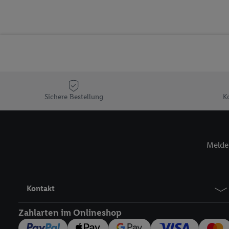
Erfolgsmessung der Wer
Sicherung und Optimie
Sofern Sie hier Ihre Zus
Plus-Konto einloggen, 
Verantwortlichkeit mit
zu erstellen (die sogen
können, um Sie in von 
Hierzu wird von uns un
Sichere Bestellung
K
Adresse in gemeinsamer 
Zudem erlauben Sie uns,
den Lidl-Diensten einzus
Melde 
Wenn das der Fall ist, g
Kundenkonto-Referenz, 
verwenden, um Sie wied
Insbesondere können Sie
Kontakt
werden, damit wir Ihnen
Nutzung der Utiq-Techno
Zahlarten im Onlineshop
widerrufen - jederzeit 