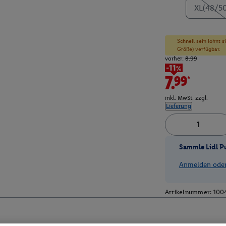
XL(48/5
Schnell sein lohnt 
Größe) verfügbar.
vorher:
8.99
-11%
7.99*
inkl. MwSt. zzgl.
Lieferung
Sammle Lidl P
Anmelden oder 
Artikelnummer:
100