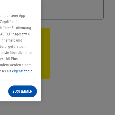
 und unserer App
Zugriff auf
it Ihrer Zustimmung -
IAB TCF insgesamt
6
ren³²ᵃ
g innerhalb und
 durchgeführt, um
den
enste über die Ihnen
s Lidl Plus-
. Zudem werden einem
eser als
eigenständig
eren Diensten
Lidl-Dienste, Ihr
ZUSTIMMEN
echt - sowie Ihre
ch dem Speichern von
sogenannten
 zur Leistungs-/