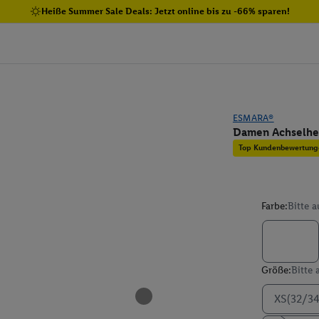
Heiße Summer Sale Deals: Jetzt online bis zu -66% sparen!
ESMARA®
Damen Achselhe
Top Kundenbewertung
Farbe:
Bitte 
Größe:
Bitte
XS(32/34