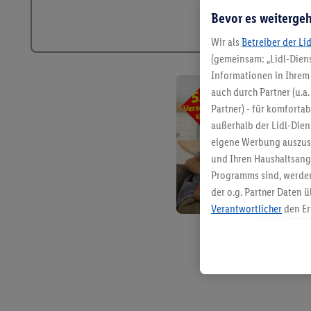
Bevor es weitergeh
Wir als
Betreiber der Li
(gemeinsam: „Lidl-Diens
Informationen in Ihrem 
auch durch Partner (u.a
Partner) - für komforta
außerhalb der Lidl-Die
eigene Werbung auszust
und Ihren Haushaltsang
Programms sind, werden
der o.g. Partner Daten ü
Verantwortlicher
den Er
Die Erstellung personal
angereicherten Profilen
Kaufverhalten in den Li
genauen Standortdaten)
und/ oder dem Zugriff 
Segmenten). Im Zusamme