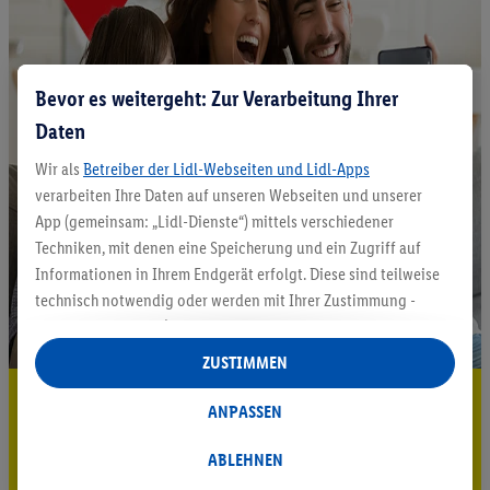
Bevor es weitergeht: Zur Verarbeitung Ihrer
Daten
Wir als
Betreiber der Lidl-Webseiten und Lidl-Apps
verarbeiten Ihre Daten auf unseren Webseiten und unserer
App (gemeinsam: „Lidl-Dienste“) mittels verschiedener
Techniken, mit denen eine Speicherung und ein Zugriff auf
Informationen in Ihrem Endgerät erfolgt. Diese sind teilweise
technisch notwendig oder werden mit Ihrer Zustimmung -
auch durch Partner (u.a.
als separat
oder gemeinsam
Verantwortliche; im Zusammenhang mit dem IAB TCF
ZUSTIMMEN
insgesamt
6
Partner) - für komfortable Einstellungen, zur
5.95 € Versand sparen³²ᵃ
Statistik-Erstellung oder für personalisierte Werbung
ANPASSEN
innerhalb und außerhalb der Lidl-Dienste verwendet.
Jetzt zum Newsletter anmelden
Datenverarbeitungen für personalisierte Werbung werden
ABLEHNEN
durchgeführt, um eigene Werbung auszusteuern und um
Gutschein sichern!