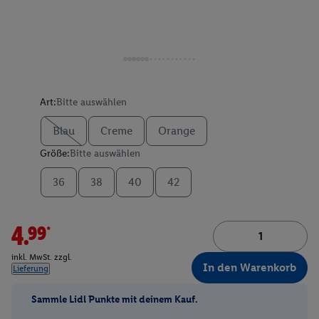
Art:
Bitte auswählen
Blau
Creme
Orange
Größe:
Bitte auswählen
36
38
40
42
4.99*
inkl. MwSt. zzgl.
In den Warenkorb
Lieferung
Sammle Lidl Punkte mit deinem Kauf.