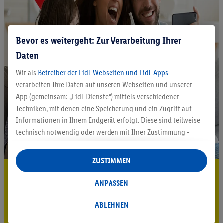
Bevor es weitergeht: Zur Verarbeitung Ihrer
Daten
Wir als
Betreiber der Lidl-Webseiten und Lidl-Apps
verarbeiten Ihre Daten auf unseren Webseiten und unserer
App (gemeinsam: „Lidl-Dienste“) mittels verschiedener
Techniken, mit denen eine Speicherung und ein Zugriff auf
Informationen in Ihrem Endgerät erfolgt. Diese sind teilweise
technisch notwendig oder werden mit Ihrer Zustimmung -
auch durch Partner (u.a.
als separat
oder gemeinsam
Verantwortliche; im Zusammenhang mit dem IAB TCF
ZUSTIMMEN
insgesamt
6
Partner) - für komfortable Einstellungen, zur
5.95 € Versand sparen³²ᵃ
Statistik-Erstellung oder für personalisierte Werbung
ANPASSEN
Jetzt zum Newsletter anmelden
innerhalb und außerhalb der Lidl-Dienste verwendet.
Datenverarbeitungen für personalisierte Werbung werden
ABLEHNEN
Gutschein sichern!
durchgeführt, um eigene Werbung auszusteuern und um