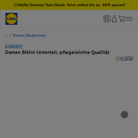
Heiße Summer Sale Deals: Jetzt online bis zu -66% sparen!
/
Damen Bademode
ESMARA®
Damen Bikini-Unterteil, pflegeleichte Qualität
4/5
(12)
4 von 5 Ste