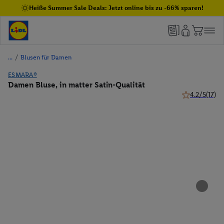
Heiße Summer Sale Deals: Jetzt online bis zu -66% sparen!
/
Blusen für Damen
ESMARA®
Damen Bluse, in matter Satin-Qualität
4.2/5
(17)
4.2 von 5 Ste