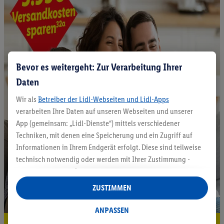
Bevor es weitergeht: Zur Verarbeitung Ihrer
Daten
Wir als
Betreiber der Lidl-Webseiten und Lidl-Apps
verarbeiten Ihre Daten auf unseren Webseiten und unserer
App (gemeinsam: „Lidl-Dienste“) mittels verschiedener
Techniken, mit denen eine Speicherung und ein Zugriff auf
Informationen in Ihrem Endgerät erfolgt. Diese sind teilweise
technisch notwendig oder werden mit Ihrer Zustimmung -
auch durch Partner (u.a.
als separat
oder gemeinsam
Verantwortliche; im Zusammenhang mit dem IAB TCF
ZUSTIMMEN
insgesamt
6
Partner) - für komfortable Einstellungen, zur
Statistik-Erstellung oder für personalisierte Werbung
ANPASSEN
innerhalb und außerhalb der Lidl-Dienste verwendet.