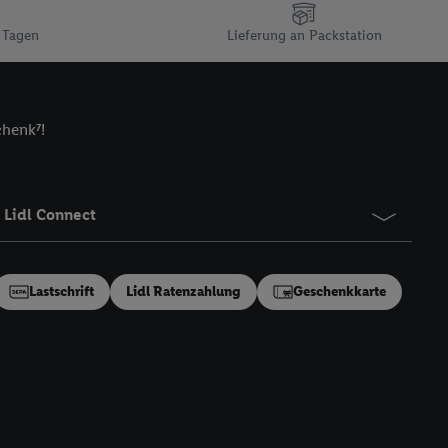
n gemeinsamer
 Tagen
Lieferung an Packstation
zielle Online-Kennung
Kennung verwenden
ung auszuspielen.
 umgewandelte E-Mail-
chenk⁷!
 Utiq-Technologie in
 Sie verfügbar ist.
dresse und einer
Lidl Connect
en diese Kennung
nsten zu erfassen.
 von Dritten betrieben
Lastschrift
Lidl Ratenzahlung
Geschenkkarte
gung speziell zur
ung generell zu
en“/„Nutzung der
inwilligung (nur für
von Utiq
.
ch einen Klick auf
ndung sämtlicher