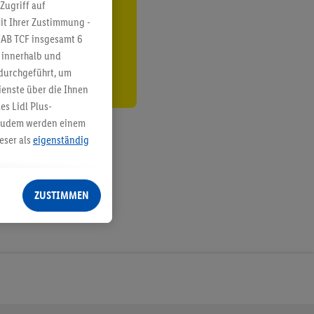
ren³²ᵃ
Zugriff auf
it Ihrer Zustimmung -
den
IAB TCF insgesamt
6
g innerhalb und
 durchgeführt, um
enste über die Ihnen
s Lidl Plus-
. Zudem werden einem
eser als
eigenständig
eren Diensten
Lidl-Dienste, Ihr
ZUSTIMMEN
echt - sowie Ihre
ch dem Speichern von
sogenannten
 zur Leistungs-/
ur technischen
n Ihr bestehendes Lidl