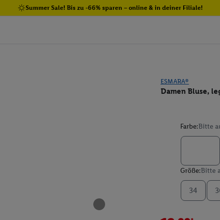
Summer Sale! Bis zu -66% sparen – online & in deiner Filiale!
ESMARA®
Damen Bluse, le
Farbe:
Bitte 
Größe:
Bitte
34
3