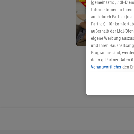
(gemeinsam: „Lidl-Diens
Informationen in Ihrem 
auch durch Partner (u.a
Partner) - für komforta
außerhalb der Lidl-Die
eigene Werbung auszust
und Ihren Haushaltsang
Programms sind, werden
der o.g. Partner Daten ü
Verantwortlicher
den Er
Die Erstellung personal
angereicherten Profilen
Kaufverhalten in den Li
genauen Standortdaten)
und/ oder dem Zugriff 
Segmenten). Im Zusamme
Erfolgsmessung der Wer
Sicherung und Optimie
Sofern Sie hier Ihre Zus