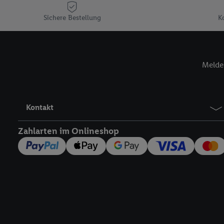
Plus-Konto einloggen, 
Sichere Bestellung
K
Verantwortlichkeit mit
zu erstellen (die sogen
können, um Sie in von 
Hierzu wird von uns un
Melde 
Adresse in gemeinsamer 
Zudem erlauben Sie uns,
den Lidl-Diensten einzus
Wenn das der Fall ist, g
Kontakt
Kundenkonto-Referenz, 
verwenden, um Sie wied
Zahlarten im Onlineshop
Insbesondere können Sie
werden, damit wir Ihnen
Nutzung der Utiq-Techno
widerrufen - jederzeit 
Telekommunikations-basi
die Lidl-Dienste) wider
Durch einen Klick auf „
„Zustimmen“ stimmen Si