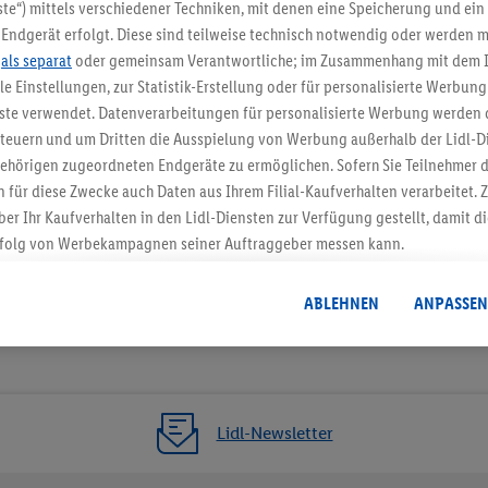
5.95 € Versand spa
te“) mittels verschiedener Techniken, mit denen eine Speicherung und ein 
Endgerät erfolgt. Diese sind teilweise technisch notwendig oder werden m
Jetzt zum Newsletter anmel
.
als separat
oder gemeinsam Verantwortliche; im Zusammenhang mit dem 
ble Einstellungen, zur Statistik-Erstellung oder für personalisierte Werbun
Gutschein sichern!
nste verwendet. Datenverarbeitungen für personalisierte Werbung werden
euern und um Dritten die Ausspielung von Werbung außerhalb der Lidl-Di
ehörigen zugeordneten Endgeräte zu ermöglichen. Sofern Sie Teilnehmer de
 für diese Zwecke auch Daten aus Ihrem Filial-Kaufverhalten verarbeitet
ber Ihr Kaufverhalten in den Lidl-Diensten zur Verfügung gestellt, damit di
folg von Werbekampagnen seiner Auftraggeber messen kann.
isierter Werbung basiert auf der Generierung von auch mit Daten von and
. Dies umfasst die Zusammenführung von Daten (z.B. über Ihre Nutzung der 
ABLEHNEN
ANPASSEN
dl-Diensten, Informationen aus Ihrem Kundenkonto - z.B. Alter oder Geschl
 auch über verschiedene Endgeräte und Lidl-Dienste hinweg einschließli
auf Informationen auf Ihren Endgeräten zur Erstellung von Zielgruppen (
nhang mit dem Ausspielen dieser Werbung erfolgen Verarbeitungen auch
bung, zur Zielgruppenforschung, zur Entwicklung von Angeboten sowie z
Lidl-Newsletter
rung dieser Werbeausspielungen.
timmung dazu erteilen und danach ein Lidl Plus-Konto erstellen bzw. sich i