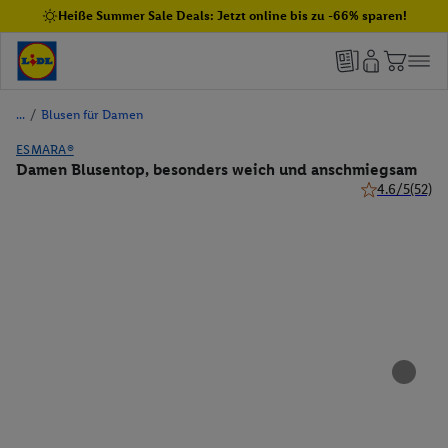
Heiße Summer Sale Deals: Jetzt online bis zu -66% sparen!
/
Blusen für Damen
ESMARA®
Damen Blusentop, besonders weich und anschmiegsam
4.6/5
(52)
4.6 von 5 Ste