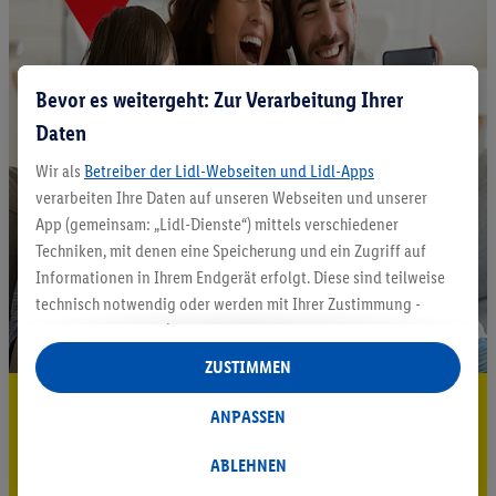
Bevor es weitergeht: Zur Verarbeitung Ihrer
Daten
Wir als
Betreiber der Lidl-Webseiten und Lidl-Apps
verarbeiten Ihre Daten auf unseren Webseiten und unserer
App (gemeinsam: „Lidl-Dienste“) mittels verschiedener
Techniken, mit denen eine Speicherung und ein Zugriff auf
Informationen in Ihrem Endgerät erfolgt. Diese sind teilweise
technisch notwendig oder werden mit Ihrer Zustimmung -
auch durch Partner (u.a.
als separat
oder gemeinsam
Verantwortliche; im Zusammenhang mit dem IAB TCF
ZUSTIMMEN
insgesamt
6
Partner) - für komfortable Einstellungen, zur
5.95 € Versand sparen³²ᵃ
Statistik-Erstellung oder für personalisierte Werbung
ANPASSEN
innerhalb und außerhalb der Lidl-Dienste verwendet.
Jetzt zum Newsletter anmelden
Datenverarbeitungen für personalisierte Werbung werden
ABLEHNEN
durchgeführt, um eigene Werbung auszusteuern und um
Gutschein sichern!