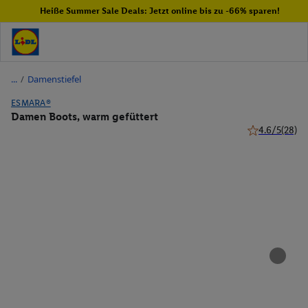
Heiße Summer Sale Deals: Jetzt online bis zu -66% sparen!
/
Damenstiefel
ESMARA®
Damen Boots, warm gefüttert
4.6/5
(28)
4.6 von 5 Ster