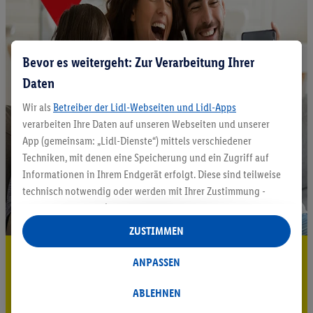
Bevor es weitergeht: Zur Verarbeitung Ihrer
Daten
Wir als
Betreiber der Lidl-Webseiten und Lidl-Apps
verarbeiten Ihre Daten auf unseren Webseiten und unserer
App (gemeinsam: „Lidl-Dienste“) mittels verschiedener
Techniken, mit denen eine Speicherung und ein Zugriff auf
Informationen in Ihrem Endgerät erfolgt. Diese sind teilweise
technisch notwendig oder werden mit Ihrer Zustimmung -
auch durch Partner (u.a.
als separat
oder gemeinsam
Verantwortliche; im Zusammenhang mit dem IAB TCF
ZUSTIMMEN
insgesamt
6
Partner) - für komfortable Einstellungen, zur
5.95 € Versand sparen³²ᵃ
Statistik-Erstellung oder für personalisierte Werbung
ANPASSEN
innerhalb und außerhalb der Lidl-Dienste verwendet.
Jetzt zum Newsletter anmelden
Datenverarbeitungen für personalisierte Werbung werden
ABLEHNEN
durchgeführt, um eigene Werbung auszusteuern und um
Gutschein sichern!