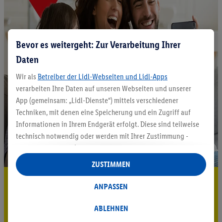
Bevor es weitergeht: Zur Verarbeitung Ihrer
Daten
Wir als
Betreiber der Lidl-Webseiten und Lidl-Apps
verarbeiten Ihre Daten auf unseren Webseiten und unserer
App (gemeinsam: „Lidl-Dienste“) mittels verschiedener
Techniken, mit denen eine Speicherung und ein Zugriff auf
Informationen in Ihrem Endgerät erfolgt. Diese sind teilweise
technisch notwendig oder werden mit Ihrer Zustimmung -
auch durch Partner (u.a.
als separat
oder gemeinsam
Verantwortliche; im Zusammenhang mit dem IAB TCF
ZUSTIMMEN
insgesamt
6
Partner) - für komfortable Einstellungen, zur
5.95 € Versand sparen³²ᵃ
Statistik-Erstellung oder für personalisierte Werbung
ANPASSEN
innerhalb und außerhalb der Lidl-Dienste verwendet.
Jetzt zum Newsletter anmelden
Datenverarbeitungen für personalisierte Werbung werden
ABLEHNEN
durchgeführt, um eigene Werbung auszusteuern und um
Gutschein sichern!