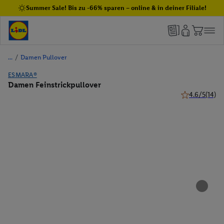
Summer Sale! Bis zu -66% sparen – online & in deiner Filiale!
/
Damen Pullover
ESMARA®
Damen Feinstrickpullover
4.6/5
(14)
4.6 von 5 Ste