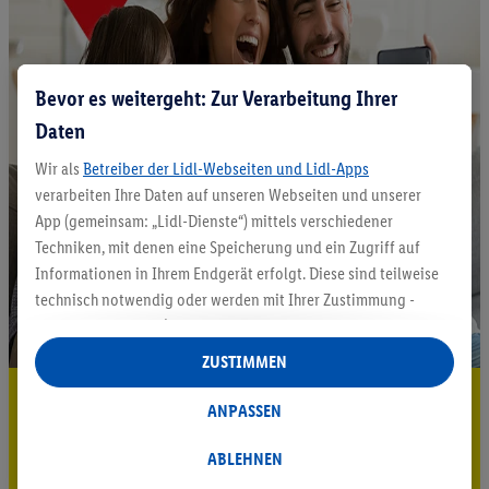
Bevor es weitergeht: Zur Verarbeitung Ihrer
Daten
Wir als
Betreiber der Lidl-Webseiten und Lidl-Apps
verarbeiten Ihre Daten auf unseren Webseiten und unserer
App (gemeinsam: „Lidl-Dienste“) mittels verschiedener
Techniken, mit denen eine Speicherung und ein Zugriff auf
Informationen in Ihrem Endgerät erfolgt. Diese sind teilweise
technisch notwendig oder werden mit Ihrer Zustimmung -
auch durch Partner (u.a.
als separat
oder gemeinsam
Verantwortliche; im Zusammenhang mit dem IAB TCF
ZUSTIMMEN
insgesamt
6
Partner) - für komfortable Einstellungen, zur
5.95 € Versand sparen³²ᵃ
Statistik-Erstellung oder für personalisierte Werbung
ANPASSEN
innerhalb und außerhalb der Lidl-Dienste verwendet.
Jetzt zum Newsletter anmelden
Datenverarbeitungen für personalisierte Werbung werden
ABLEHNEN
durchgeführt, um eigene Werbung auszusteuern und um
Gutschein sichern!