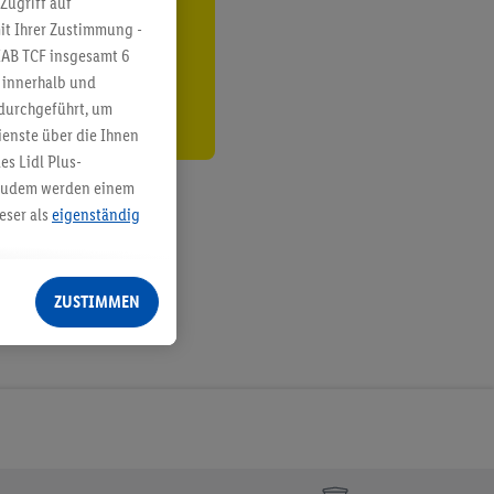
Zugriff auf
it Ihrer Zustimmung -
den
IAB TCF insgesamt
6
g innerhalb und
 durchgeführt, um
enste über die Ihnen
s Lidl Plus-
. Zudem werden einem
eser als
eigenständig
eren Diensten
Lidl-Dienste, Ihr
ZUSTIMMEN
echt - sowie Ihre
ch dem Speichern von
sogenannten
 zur Leistungs-/
ur technischen
n Ihr bestehendes Lidl