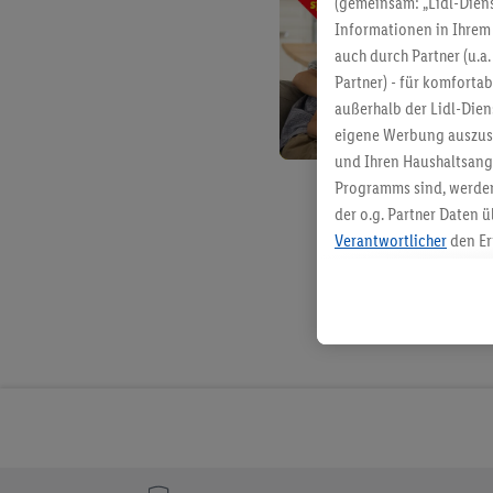
(gemeinsam: „Lidl-Diens
Informationen in Ihrem 
auch durch Partner (u.a
Partner) - für komforta
außerhalb der Lidl-Die
eigene Werbung auszust
und Ihren Haushaltsang
Programms sind, werden
der o.g. Partner Daten ü
Verantwortlicher
den Er
Die Erstellung personal
angereicherten Profilen
Kaufverhalten in den Li
genauen Standortdaten)
und/ oder dem Zugriff 
Segmenten). Im Zusamme
Erfolgsmessung der Wer
Sicherung und Optimie
Sofern Sie hier Ihre Zus