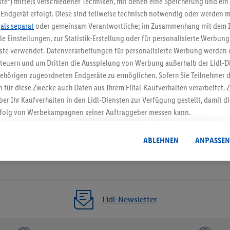
te“) mittels verschiedener Techniken, mit denen eine Speicherung und ein 
Endgerät erfolgt. Diese sind teilweise technisch notwendig oder werden m
Jetzt zum Newsletter anmel
.
als separat
oder gemeinsam Verantwortliche; im Zusammenhang mit dem 
ble Einstellungen, zur Statistik-Erstellung oder für personalisierte Werbun
Gutschein sichern!
nste verwendet. Datenverarbeitungen für personalisierte Werbung werden
euern und um Dritten die Ausspielung von Werbung außerhalb der Lidl-Di
ehörigen zugeordneten Endgeräte zu ermöglichen. Sofern Sie Teilnehmer de
 für diese Zwecke auch Daten aus Ihrem Filial-Kaufverhalten verarbeitet
ber Ihr Kaufverhalten in den Lidl-Diensten zur Verfügung gestellt, damit di
folg von Werbekampagnen seiner Auftraggeber messen kann.
isierter Werbung basiert auf der Generierung von auch mit Daten von and
. Dies umfasst die Zusammenführung von Daten (z.B. über Ihre Nutzung der 
ABLEHNEN
ANPASSEN
dl-Diensten, Informationen aus Ihrem Kundenkonto - z.B. Alter oder Geschl
 auch über verschiedene Endgeräte und Lidl-Dienste hinweg einschließli
auf Informationen auf Ihren Endgeräten zur Erstellung von Zielgruppen (
nhang mit dem Ausspielen dieser Werbung erfolgen Verarbeitungen auch
bung, zur Zielgruppenforschung, zur Entwicklung von Angeboten sowie z
Lidl-Newsletter
rung dieser Werbeausspielungen.
timmung dazu erteilen und danach ein Lidl Plus-Konto erstellen bzw. sich i