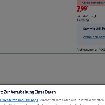
Online ausverkauft
7.99*
inkl. MwSt. zzgl.
Lieferung
Sammle Lidl P
Anmelden oder 
Artikelnummer:
100
t: Zur Verarbeitung Ihrer Daten
dl-Webseiten und Lidl-Apps
verarbeiten Ihre Daten auf unseren Webseiten
5.95 € Versand spa