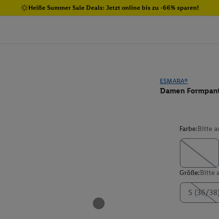
Heiße Summer Sale Deals: Jetzt online bis zu -66% sparen!
ESMARA®
Damen Formpanty
Farbe:
Bitte 
Größe:
Bitte
S (36/38