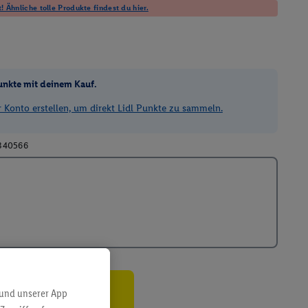
! Ähnliche tolle Produkte findest du hier.
unkte mit deinem Kauf.
Konto erstellen, um direkt Lidl Punkte zu sammeln.
340566
 und unserer App
ren³²ᵃ