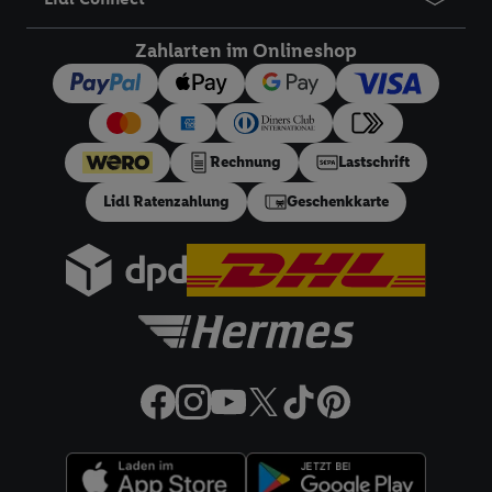
um Sie in von Dritten betriebenen Diensten zu erkennen und
Ihnen personalisierte Werbung auszuspielen. Hierzu wird von
Zahlarten im Onlineshop
uns und einem der anderen oben genannten Partner auch Ihre
in einen Hashwert umgewandelte E-Mail-Adresse in
gemeinsamer Verantwortlichkeit verarbeitet.
Zudem erlauben Sie uns, der Utiq SA/NV („Utiq“) und
Rechnung
Lastschrift
Ihrem
Telekommunikationsnetzbetreiber
, die Utiq-Technologie
Lidl Ratenzahlung
Geschenkkarte
in den Lidl-Diensten einzusetzen. Utiq prüft zunächst anhand
Ihrer IP-Adresse, ob die Technologie für Sie verfügbar ist.
Wenn das der Fall ist, gibt Utiq Ihre IP-Adresse an Ihren
Netzbetreiber weiter, der anhand der IP-Adresse und einer
Kundenkonto-Referenz, wie z.B. Ihrer Mobilfunknummer, eine
Kennung für Utiq erstellt. Wir werden diese Kennung
verwenden, um Sie wiederzuerkennen und Erkenntnisse über
Ihr Nutzungsverhalten in den Lidl-Diensten zu erfassen.
Insbesondere können Sie mittels dieser Technologie auch auf
Diensten wiedererkannt werden, die von Dritten betrieben
werden, damit wir Ihnen dort personalisierte Werbung