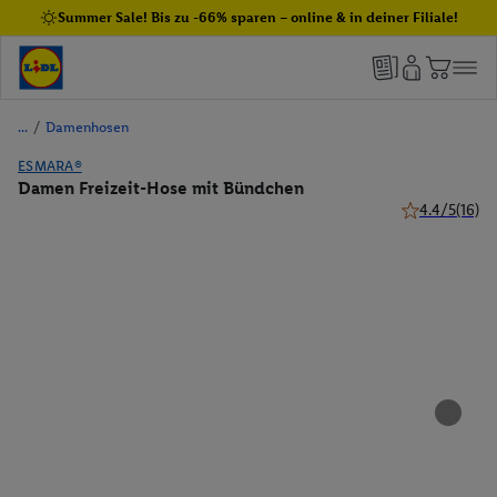
Summer Sale! Bis zu -66% sparen – online & in deiner Filiale!
/
Damenhosen
ESMARA®
Damen Freizeit-Hose mit Bündchen
4.4/5
(16)
4.4 von 5 Ste